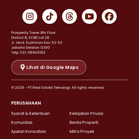
Properti Dijual di Cempaka Putih >
Properti Dijual di Gambir >
Properti Dijual di Johar Baru >
Properti Dijual di Kemayoran >
Prosperity Tower 8th Floor
Properti Dijual di Menteng >
District 8, SCBD Lot 28
Properti Dijual di Senen >
JI. Jend. Sudirman Kav. 52-53
Jakarta Selatan 12190
Properti Dijual di Tanah Abang >
Telp: 021-38959193
Properti Dijual di Cikini >
Properti Dijual di Kramat >
Lihat di Google Maps
Properti Dijual di Pasar Baru >
Properti Dijual di Bendungan Hilir >
© 2026 - PT Real Estate Teknologi. All rights reserved.
Properti Dijual di Jakarta Selatan >
Properti Dijual di Cilandak >
PERUSAHAAN
Properti Dijual di Lebak Bulus >
Syarat & Ketentuan
Kebijakan Privasi
Properti Dijual di Gandaria Selatan >
Properti Dijual di Pondok Labu >
Komunitas
Berita Properti
Properti Dijual di Cipete Selatan >
Ajukan Konsultasi
Mitra Proyek
Properti Dijual di Jagakarsa >