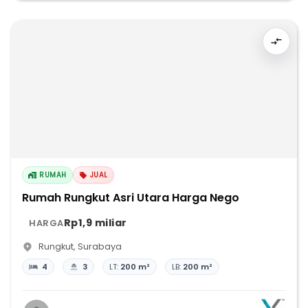
RUMAH
JUAL
Rumah Rungkut Asri Utara Harga Nego
Rp1,9 miliar
HARGA
Rungkut
,
Surabaya
4
3
LT:
200 m²
LB:
200 m²