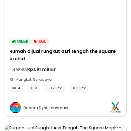
RUMAH
JUAL
Rumah dijual rungkut asri tengah the square
orchid
Rp1,91 miliar
HARGA
Rungkut
,
Surabaya
4
3
LT:
125 m²
LB:
85 m²
Debora Dyah maharani