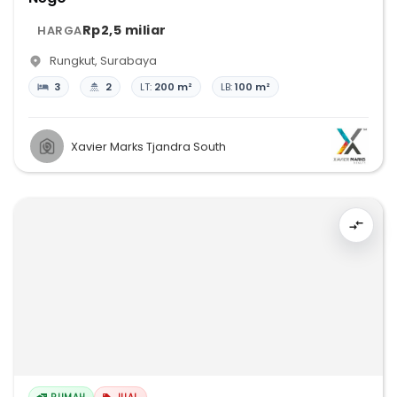
Rp2,5 miliar
HARGA
Rungkut
,
Surabaya
3
2
LT:
200 m²
LB:
100 m²
Xavier Marks Tjandra South