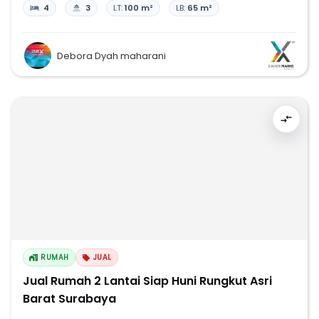
4
3
LT:
100 m²
LB:
65 m²
Debora Dyah maharani
RUMAH
JUAL
Jual Rumah 2 Lantai Siap Huni Rungkut Asri
Barat Surabaya