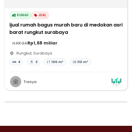
RUMAH
JUAL
ijual rumah bagus murah baru di medokan asri
barat rungkut surabaya
Rp1,68 miliar
HARGA
Rungkut
,
Surabaya
4
3
LT:
100 m²
LB:
110 m²
Tresya