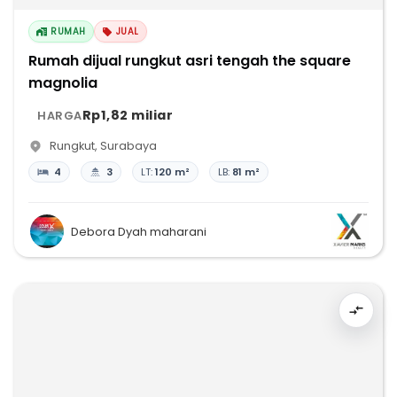
RUMAH
JUAL
Rumah dijual rungkut asri tengah the square
magnolia
Rp1,82 miliar
HARGA
Rungkut
,
Surabaya
4
3
LT:
120 m²
LB:
81 m²
Debora Dyah maharani