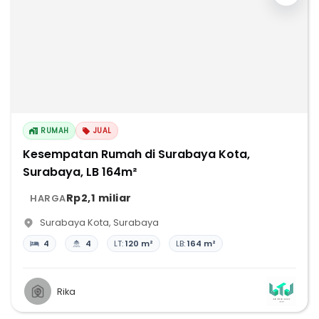
RUMAH
JUAL
Kesempatan Rumah di Surabaya Kota,
Surabaya, LB 164m²
Rp2,1 miliar
HARGA
Surabaya Kota
,
Surabaya
4
4
LT:
120 m²
LB:
164 m²
Rika