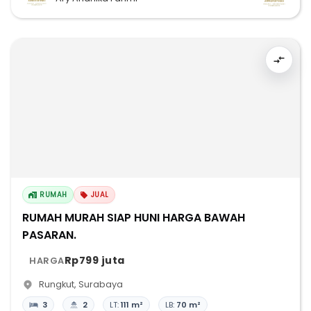
RUMAH
JUAL
RUMAH MURAH SIAP HUNI HARGA BAWAH
PASARAN.
Rp799 juta
HARGA
Rungkut
,
Surabaya
3
2
LT:
111 m²
LB:
70 m²