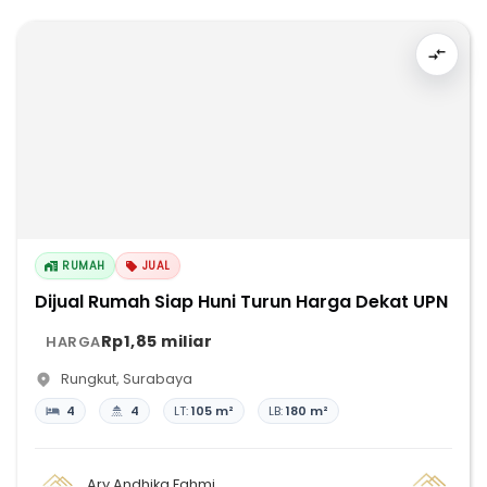
RUMAH
JUAL
Dijual Rumah Siap Huni Turun Harga Dekat UPN
Rp1,85 miliar
HARGA
Rungkut
,
Surabaya
4
4
LT:
105 m²
LB:
180 m²
Ary Andhika Fahmi