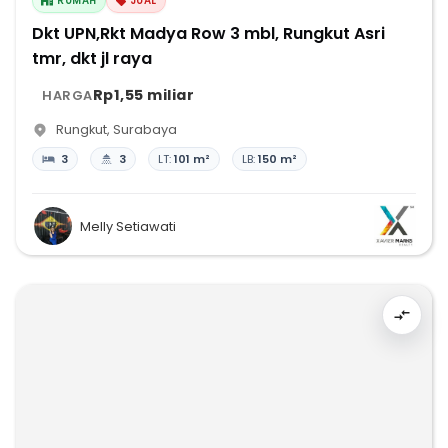
RUMAH
JUAL
Dkt UPN,Rkt Madya Row 3 mbl, Rungkut Asri
tmr, dkt jl raya
Rp1,55 miliar
HARGA
Rungkut
,
Surabaya
3
3
LT:
101 m²
LB:
150 m²
Melly Setiawati