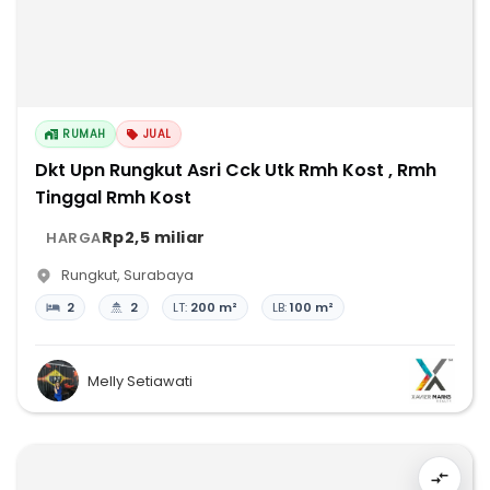
RUMAH
JUAL
Dkt Upn Rungkut Asri Cck Utk Rmh Kost , Rmh
Tinggal Rmh Kost
Rp2,5 miliar
HARGA
Rungkut
,
Surabaya
2
2
LT:
200 m²
LB:
100 m²
Melly Setiawati