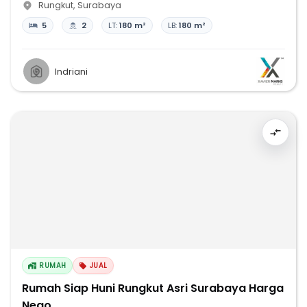
Rungkut
,
Surabaya
5
2
LT:
180 m²
LB:
180 m²
Indriani
RUMAH
JUAL
Rumah Siap Huni Rungkut Asri Surabaya Harga
Nego