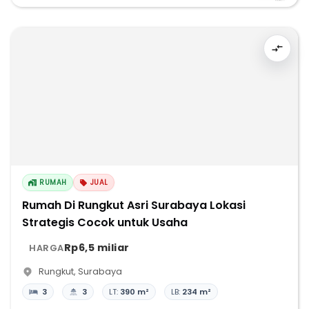
RUMAH
JUAL
Rumah Di Rungkut Asri Surabaya Lokasi
Strategis Cocok untuk Usaha
Rp6,5 miliar
HARGA
Rungkut
,
Surabaya
3
3
LT:
390 m²
LB:
234 m²