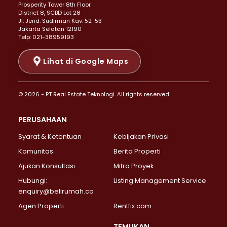
Prosperity Tower 8th Floor
Properti Dijual di Menteng >
District 8, SCBD Lot 28
Properti Dijual di Senen >
JI. Jend. Sudirman Kav. 52-53
Jakarta Selatan 12190
Properti Dijual di Tanah Abang >
Telp: 021-38959193
Properti Dijual di Cikini >
Properti Dijual di Kramat >
Lihat di Google Maps
Properti Dijual di Pasar Baru >
Properti Dijual di Bendungan Hilir >
© 2026 - PT Real Estate Teknologi. All rights reserved.
Properti Dijual di Jakarta Selatan >
Properti Dijual di Cilandak >
PERUSAHAAN
Properti Dijual di Lebak Bulus >
Syarat & Ketentuan
Kebijakan Privasi
Properti Dijual di Gandaria Selatan >
Properti Dijual di Pondok Labu >
Komunitas
Berita Properti
Properti Dijual di Cipete Selatan >
Ajukan Konsultasi
Mitra Proyek
Properti Dijual di Jagakarsa >
Hubungi:
Listing Management Service
Properti Dijual di Lenteng Agung >
enquiry@belirumah.co
Properti Dijual di Senayan >
Agen Properti
Rentfix.com
Properti Dijual di Pondok Pinang >
Properti Dijual di Kebayoran Lama >
TEMUKAN