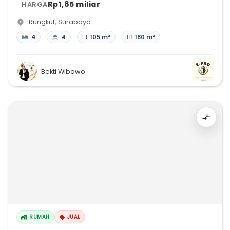
Rp1,85 miliar
HARGA
Rungkut
,
Surabaya
4
4
LT:
105 m²
LB:
180 m²
Bekti Wibowo
RUMAH
JUAL