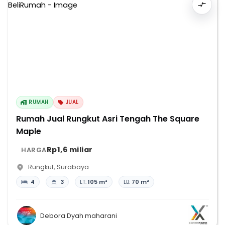
RUMAH
JUAL
Rumah Jual Rungkut Asri Tengah The Square
Maple
Rp1,6 miliar
HARGA
Rungkut
,
Surabaya
4
3
LT:
105 m²
LB:
70 m²
Debora Dyah maharani