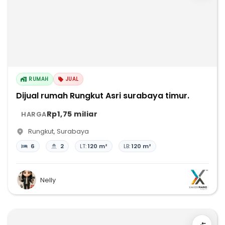
RUMAH
JUAL
Dijual rumah Rungkut Asri surabaya timur.
Rp1,75 miliar
HARGA
Rungkut
,
Surabaya
6
2
LT:
120 m²
LB:
120 m²
Nelly