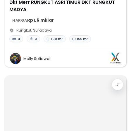
Dkt Merr RUNGKUT ASRI TIMUR DKT RUNGKUT
MADYA
Rp1,6 miliar
HARGA
Rungkut
,
Surabaya
4
3
LT:
100 m²
LB:
155 m²
Melly Setiawati