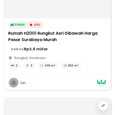
RUMAH
JUAL
Rumah H2001 Rungkut Asri Dibawah Harga
Pasar Surabaya Murah
Rp2,6 miliar
HARGA
Rungkut
,
Surabaya
2
2
LT:
439 m²
LB:
250 m²
Ian