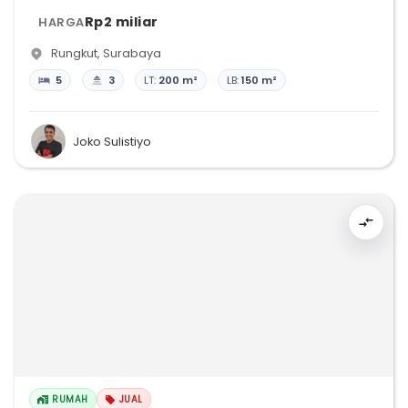
Rp2 miliar
HARGA
Rungkut
,
Surabaya
5
3
LT:
200 m²
LB:
150 m²
Joko Sulistiyo
RUMAH
JUAL