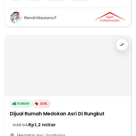
Rendi Maulana F
RUMAH
JUAL
Dijual Rumah Medokan Asri Di Rungkut
Rp1,2 miliar
HARGA
Medokan Ayu
,
Surabaya