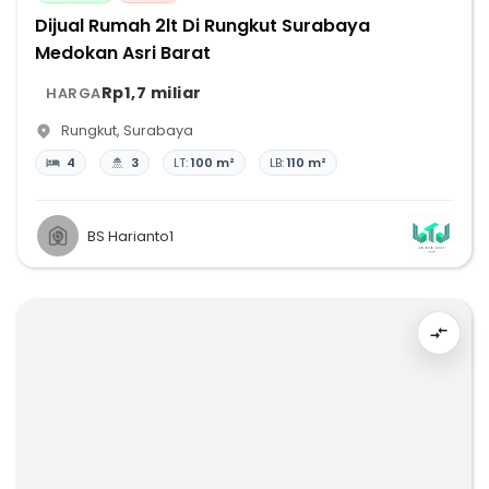
Dijual Rumah 2lt Di Rungkut Surabaya
Medokan Asri Barat
Rp1,7 miliar
HARGA
Rungkut
,
Surabaya
4
3
LT:
100 m²
LB:
110 m²
BS Harianto1