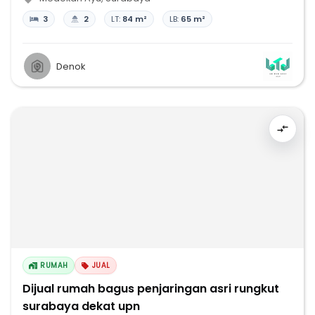
3
2
LT:
84 m²
LB:
65 m²
Denok
RUMAH
JUAL
Dijual rumah bagus penjaringan asri rungkut
surabaya dekat upn