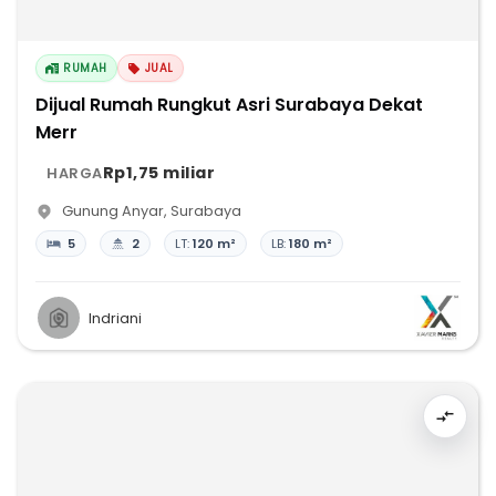
RUMAH
JUAL
Dijual Rumah Rungkut Asri Surabaya Dekat
Merr
Rp1,75 miliar
HARGA
Gunung Anyar
,
Surabaya
5
2
LT:
120 m²
LB:
180 m²
Indriani