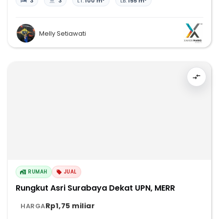
3
3
LT:
100 m²
LB:
155 m²
Melly Setiawati
RUMAH
JUAL
Rungkut Asri Surabaya Dekat UPN, MERR
Rp1,75 miliar
HARGA