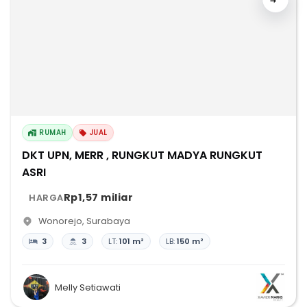
RUMAH
JUAL
DKT UPN, MERR , RUNGKUT MADYA RUNGKUT
ASRI
Rp1,57 miliar
HARGA
Wonorejo
,
Surabaya
3
3
LT:
101 m²
LB:
150 m²
Melly Setiawati