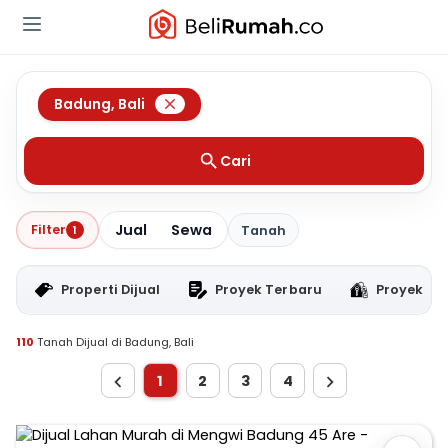
Badung
,
Bali
Cari
Jual
Sewa
Filter
1
Tanah
Properti Dijual
Proyek Terbaru
Proyek RT
110
Tanah Dijual di Badung, Bali
1
2
3
4