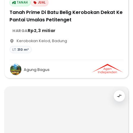
TANAH
JUAL
Tanah Prime Di Batu Belig Kerobokan Dekat Ke
Pantai Umalas Petitenget
Rp2,3 miliar
HARGA
Kerobokan Kelod
,
Badung
LT:
310 m²
Agung Bagus