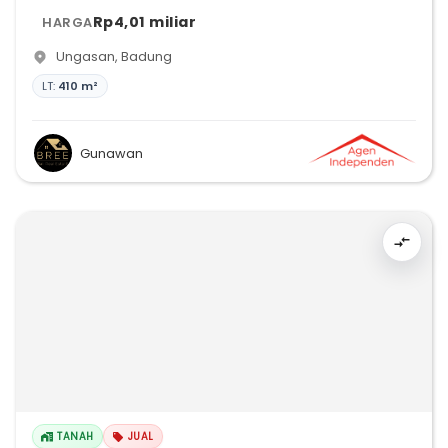
Rp4,01 miliar
HARGA
Ungasan
,
Badung
LT:
410 m²
Gunawan
TANAH
JUAL