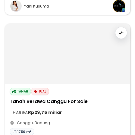
Yani Kusuma
TANAH
JUAL
Tanah Berawa Canggu For Sale
Rp29,75 miliar
HARGA
Canggu
,
Badung
LT:
1750 m²