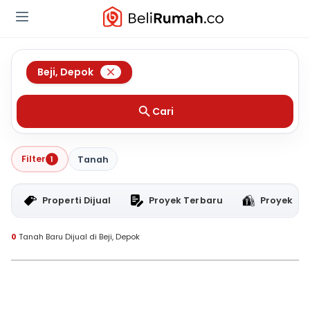
Beji
,
Depok
Cari
Filter
1
Tanah
Properti Dijual
Proyek Terbaru
Proyek RT
0
Tanah Baru Dijual di Beji, Depok