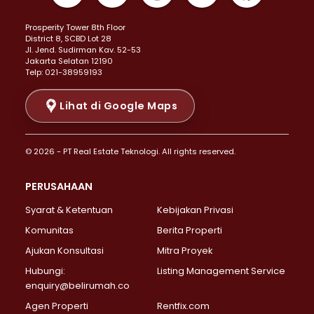
Properti Dijual di Kemayoran >
Prosperity Tower 8th Floor
Properti Dijual di Menteng >
District 8, SCBD Lot 28
Properti Dijual di Senen >
JI. Jend. Sudirman Kav. 52-53
Jakarta Selatan 12190
Properti Dijual di Tanah Abang >
Telp: 021-38959193
Properti Dijual di Cikini >
Properti Dijual di Kramat >
Lihat di Google Maps
Properti Dijual di Pasar Baru >
Properti Dijual di Bendungan Hilir >
© 2026 - PT Real Estate Teknologi. All rights reserved.
Properti Dijual di Jakarta Selatan >
Properti Dijual di Cilandak >
PERUSAHAAN
Properti Dijual di Lebak Bulus >
Syarat & Ketentuan
Kebijakan Privasi
Properti Dijual di Gandaria Selatan >
Properti Dijual di Pondok Labu >
Komunitas
Berita Properti
Properti Dijual di Cipete Selatan >
Ajukan Konsultasi
Mitra Proyek
Properti Dijual di Jagakarsa >
Hubungi:
Listing Management Service
Properti Dijual di Lenteng Agung >
enquiry@belirumah.co
Properti Dijual di Senayan >
Agen Properti
Rentfix.com
Properti Dijual di Pondok Pinang >