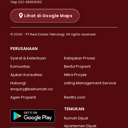
Telp: 021-38959193
Properti Dijual di Cikini >
Properti Dijual di Kramat >
Lihat di Google Maps
Properti Dijual di Pasar Baru >
Properti Dijual di Bendungan Hilir >
© 2026 - PT Real Estate Teknologi. All rights reserved.
Properti Dijual di Jakarta Selatan >
Properti Dijual di Cilandak >
PERUSAHAAN
Properti Dijual di Lebak Bulus >
Syarat & Ketentuan
Kebijakan Privasi
Properti Dijual di Gandaria Selatan >
Properti Dijual di Pondok Labu >
Komunitas
Berita Properti
Properti Dijual di Cipete Selatan >
Ajukan Konsultasi
Mitra Proyek
Properti Dijual di Jagakarsa >
Hubungi:
Listing Management Service
Properti Dijual di Lenteng Agung >
enquiry@belirumah.co
Properti Dijual di Senayan >
Agen Properti
Rentfix.com
Properti Dijual di Pondok Pinang >
Properti Dijual di Kebayoran Lama >
TEMUKAN
Properti Dijual di Kebayoran Baru >
Rumah Dijual
Properti Dijual di Pancoran >
Apartemen Dijual
Properti Dijual di Mampang Prapatan >