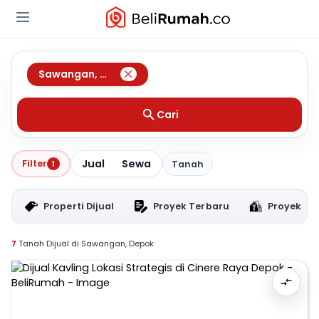
Sawangan
,
Depok
Cari
Jual
Sewa
Filter
1
Tanah
Properti Dijual
Proyek Terbaru
Proyek RT
7
Tanah Dijual di Sawangan, Depok