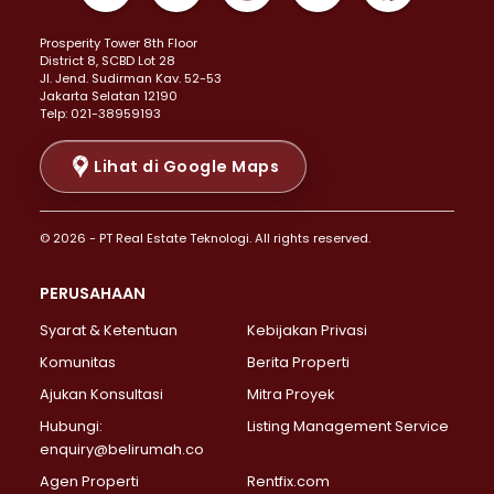
Properti Dijual di Kemayoran >
Prosperity Tower 8th Floor
Properti Dijual di Menteng >
District 8, SCBD Lot 28
Properti Dijual di Senen >
JI. Jend. Sudirman Kav. 52-53
Jakarta Selatan 12190
Properti Dijual di Tanah Abang >
Telp: 021-38959193
Properti Dijual di Cikini >
Properti Dijual di Kramat >
Lihat di Google Maps
Properti Dijual di Pasar Baru >
Properti Dijual di Bendungan Hilir >
© 2026 - PT Real Estate Teknologi. All rights reserved.
Properti Dijual di Jakarta Selatan >
Properti Dijual di Cilandak >
PERUSAHAAN
Properti Dijual di Lebak Bulus >
Syarat & Ketentuan
Kebijakan Privasi
Properti Dijual di Gandaria Selatan >
Properti Dijual di Pondok Labu >
Komunitas
Berita Properti
Properti Dijual di Cipete Selatan >
Ajukan Konsultasi
Mitra Proyek
Properti Dijual di Jagakarsa >
Hubungi:
Listing Management Service
Properti Dijual di Lenteng Agung >
enquiry@belirumah.co
Properti Dijual di Senayan >
Agen Properti
Rentfix.com
Properti Dijual di Pondok Pinang >