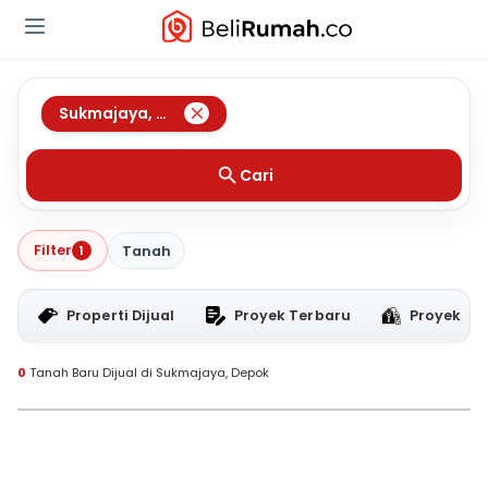
Sukmajaya
,
Depok
Cari
Filter
1
Tanah
Properti Dijual
Proyek Terbaru
Proyek RT
0
Tanah Baru Dijual di Sukmajaya, Depok