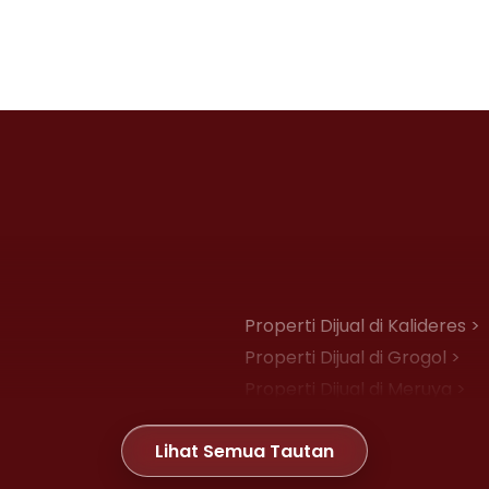
Properti Dijual di Kalideres >
Properti Dijual di Grogol >
Properti Dijual di Meruya >
Properti Dijual di Joglo >
Lihat Semua Tautan