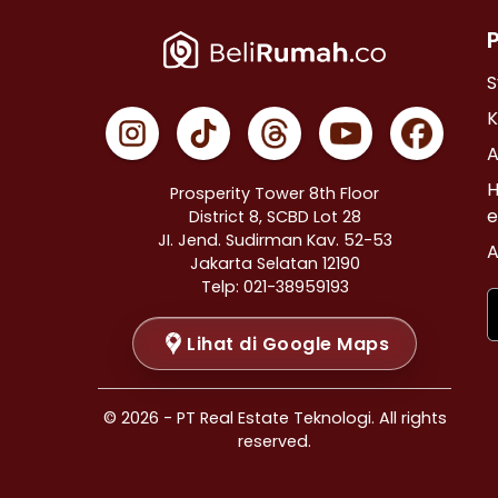
Properti Dijual di Cempaka Putih >
Properti Dijual di Johar Baru >
Properti Dijual di Menteng >
S
Properti Dijual di Tanah Abang >
K
Properti Dijual di Kramat >
A
Properti Dijual di Bendungan Hilir >
H
Prosperity Tower 8th Floor
Properti Dijual di Jakarta Selatan >
e
District 8, SCBD Lot 28
JI. Jend. Sudirman Kav. 52-53
Properti Dijual di Cilandak >
A
Jakarta Selatan 12190
Properti Dijual di Gandaria Selatan >
Telp: 021-38959193
Properti Dijual di Cipete Selatan >
Lihat di Google Maps
Properti Dijual di Lenteng Agung >
Properti Dijual di Pondok Pinang >
Properti Dijual di Kebayoran Baru >
© 2026 - PT Real Estate Teknologi. All rights
Properti Dijual di Mampang Prapatan >
reserved.
Properti Dijual di Pasar Minggu >