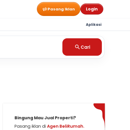
Login
Pasang Iklan
Aplikasi
Cari
Bingung Mau Jual Properti?
Pasang iklan di
Agen BeliRumah.