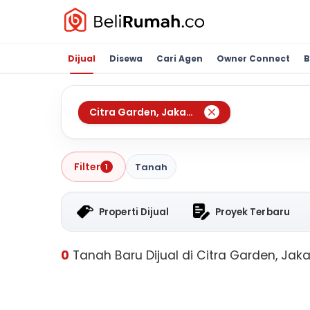
Dijual
Disewa
Cari Agen
Owner Connect
B
Citra Garden
,
Jakarta Barat
Filter
Tanah
1
Properti Dijual
Proyek Terbaru
0
Tanah Baru Dijual di Citra Garden, Jaka