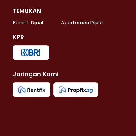
TEMUKAN
 >
Rumah Dijual
Apartemen Dijual
KPR
>
 >
Jaringan Kami
u >
>
 Lama >
 >