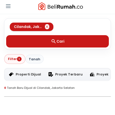
Cilandak
,
Jakarta Selatan
Cari
Filter
1
Tanah
Properti Dijual
Proyek Terbaru
Proyek RT
0
Tanah Baru Dijual di Cilandak, Jakarta Selatan