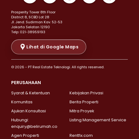
Properti Dijual di Kemayoran >
Prosperity Tower 8th Floor
Properti Dijual di Menteng >
District 8, SCBD Lot 28
Properti Dijual di Senen >
JI. Jend. Sudirman Kav. 52-53
Jakarta Selatan 12190
Properti Dijual di Tanah Abang >
Telp: 021-38959193
Properti Dijual di Cikini >
Properti Dijual di Kramat >
Lihat di Google Maps
Properti Dijual di Pasar Baru >
Properti Dijual di Bendungan Hilir >
© 2026 - PT Real Estate Teknologi. All rights reserved.
Properti Dijual di Jakarta Selatan >
Properti Dijual di Cilandak >
PERUSAHAAN
Properti Dijual di Lebak Bulus >
Syarat & Ketentuan
Kebijakan Privasi
Properti Dijual di Gandaria Selatan >
Properti Dijual di Pondok Labu >
Komunitas
Berita Properti
Properti Dijual di Cipete Selatan >
Ajukan Konsultasi
Mitra Proyek
Properti Dijual di Jagakarsa >
Hubungi:
Listing Management Service
Properti Dijual di Lenteng Agung >
enquiry@belirumah.co
Properti Dijual di Senayan >
Agen Properti
Rentfix.com
Properti Dijual di Pondok Pinang >