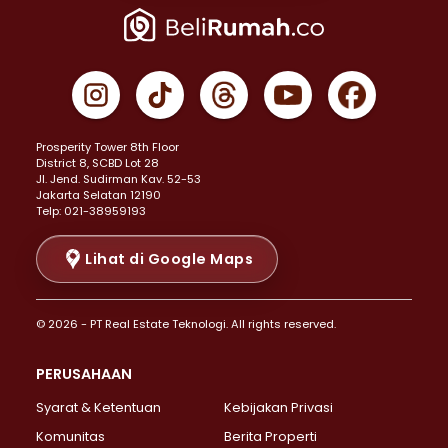
Properti Dijual di Jakarta Pusat >
Properti Dijual di Cempaka Putih >
Properti Dijual di Gambir >
Properti Dijual di Johar Baru >
Properti Dijual di Kemayoran >
Prosperity Tower 8th Floor
Properti Dijual di Menteng >
District 8, SCBD Lot 28
Properti Dijual di Senen >
JI. Jend. Sudirman Kav. 52-53
Jakarta Selatan 12190
Properti Dijual di Tanah Abang >
Telp: 021-38959193
Properti Dijual di Cikini >
Properti Dijual di Kramat >
Lihat di Google Maps
Properti Dijual di Pasar Baru >
Properti Dijual di Bendungan Hilir >
© 2026 - PT Real Estate Teknologi. All rights reserved.
Properti Dijual di Jakarta Selatan >
Properti Dijual di Cilandak >
PERUSAHAAN
Properti Dijual di Lebak Bulus >
Syarat & Ketentuan
Kebijakan Privasi
Properti Dijual di Gandaria Selatan >
Properti Dijual di Pondok Labu >
Komunitas
Berita Properti