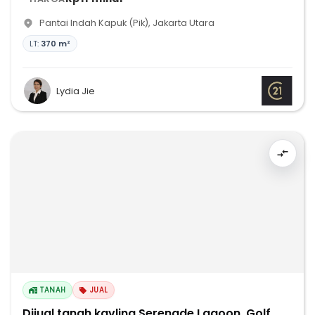
Pantai Indah Kapuk (Pik)
,
Jakarta Utara
LT:
370 m²
Lydia Jie
TANAH
JUAL
Dijual tanah kavling Serenade Lagoon, Golf