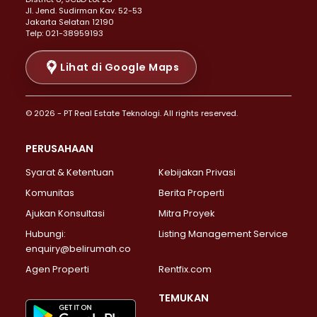
Properti Dijual di Senen >
JI. Jend. Sudirman Kav. 52-53
Jakarta Selatan 12190
Properti Dijual di Tanah Abang >
Telp: 021-38959193
Properti Dijual di Cikini >
Properti Dijual di Kramat >
Lihat di Google Maps
Properti Dijual di Pasar Baru >
Properti Dijual di Bendungan Hilir >
© 2026 - PT Real Estate Teknologi. All rights reserved.
Properti Dijual di Jakarta Selatan >
Properti Dijual di Cilandak >
PERUSAHAAN
Properti Dijual di Lebak Bulus >
Syarat & Ketentuan
Kebijakan Privasi
Properti Dijual di Gandaria Selatan >
Properti Dijual di Pondok Labu >
Komunitas
Berita Properti
Properti Dijual di Cipete Selatan >
Ajukan Konsultasi
Mitra Proyek
Properti Dijual di Jagakarsa >
Hubungi:
Listing Management Service
Properti Dijual di Lenteng Agung >
enquiry@belirumah.co
Properti Dijual di Senayan >
Agen Properti
Rentfix.com
Properti Dijual di Pondok Pinang >
Properti Dijual di Kebayoran Lama >
TEMUKAN
Properti Dijual di Kebayoran Baru >