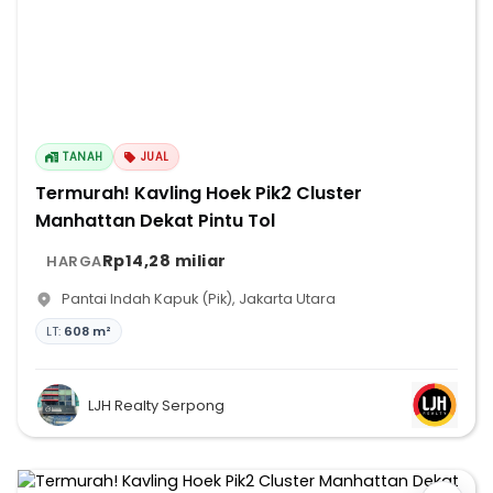
TANAH
JUAL
Termurah! Kavling Hoek Pik2 Cluster
Manhattan Dekat Pintu Tol
Rp14,28 miliar
HARGA
Pantai Indah Kapuk (Pik)
,
Jakarta Utara
LT:
608 m²
LJH Realty Serpong