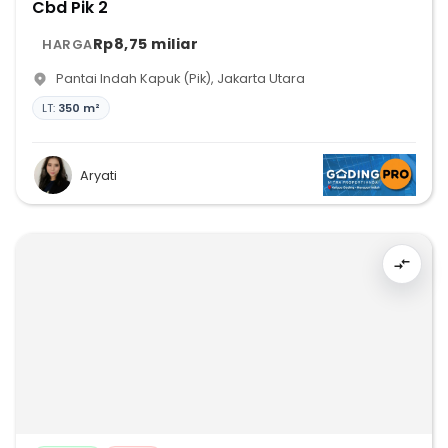
Cbd Pik 2
Rp8,75 miliar
HARGA
Pantai Indah Kapuk (Pik)
,
Jakarta Utara
LT:
350 m²
Aryati