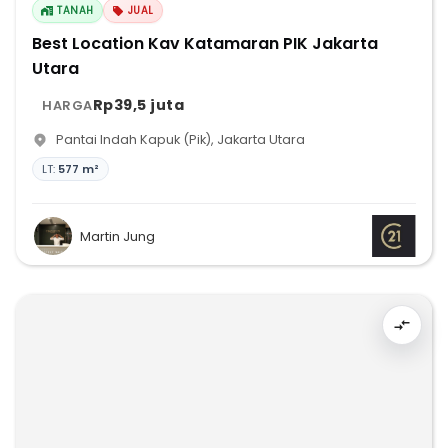
TANAH
JUAL
Best Location Kav Katamaran PIK Jakarta
Utara
Rp39,5 juta
HARGA
Pantai Indah Kapuk (Pik)
,
Jakarta Utara
LT:
577 m²
Martin Jung