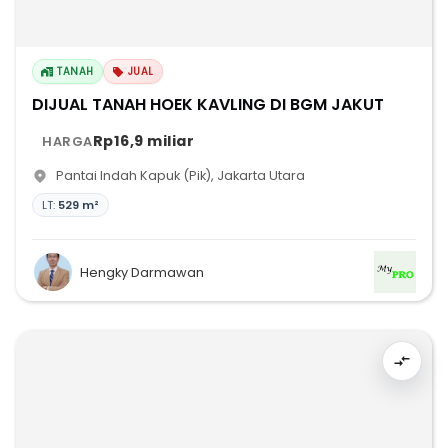
TANAH
JUAL
DIJUAL TANAH HOEK KAVLING DI BGM JAKUT
Rp16,9 miliar
HARGA
Pantai Indah Kapuk (Pik)
,
Jakarta Utara
LT:
529 m²
Hengky Darmawan