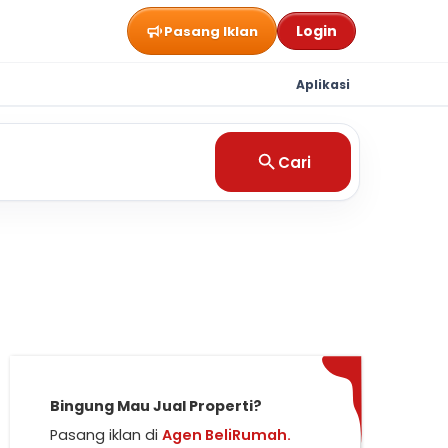
Login
Pasang Iklan
Aplikasi
Cari
Bingung Mau Jual Properti?
Pasang iklan di
Agen BeliRumah.