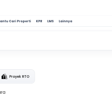
antu Cari Properti
KPR
LMS
Lainnya
Proyek RTO
ara