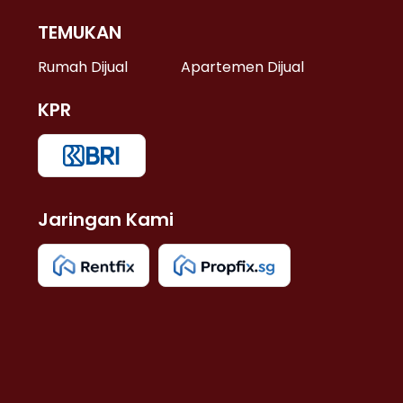
TEMUKAN
 >
Rumah Dijual
Apartemen Dijual
KPR
>
 >
Jaringan Kami
u >
>
 Lama >
 >