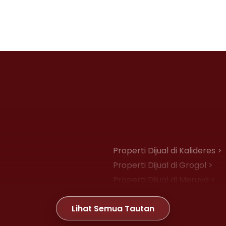
Properti Dijual di Kalideres >
Properti Dijual di Grogol >
Properti Dijual di Meruya >
Properti Dijual di Joglo >
Lihat Semua Tautan