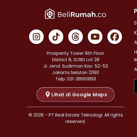
Properti Dijual di Cempaka Putih >
Properti Dijual di Johar Baru >
Properti Dijual di Menteng >
S
Properti Dijual di Tanah Abang >
K
Properti Dijual di Kramat >
A
Properti Dijual di Bendungan Hilir >
H
Prosperity Tower 8th Floor
Properti Dijual di Jakarta Selatan >
e
District 8, SCBD Lot 28
JI. Jend. Sudirman Kav. 52-53
Properti Dijual di Cilandak >
A
Jakarta Selatan 12190
Properti Dijual di Gandaria Selatan >
Telp: 021-38959193
Properti Dijual di Cipete Selatan >
Lihat di Google Maps
Properti Dijual di Lenteng Agung >
Properti Dijual di Pondok Pinang >
Properti Dijual di Kebayoran Baru >
© 2026 - PT Real Estate Teknologi. All rights
Properti Dijual di Mampang Prapatan >
reserved.
Properti Dijual di Pasar Minggu >