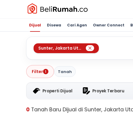
Dijual
Disewa
Cari Agen
Owner Connect
B
Sunter
,
Jakarta Utara
Filter
Tanah
1
Properti Dijual
Proyek Terbaru
0
Tanah Baru Dijual di Sunter, Jakarta Ut