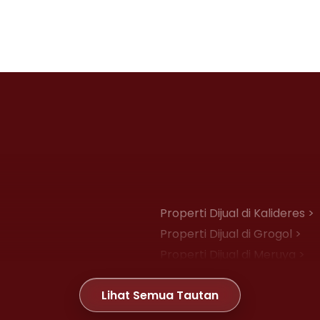
Properti Dijual di Kalideres >
Properti Dijual di Grogol >
Properti Dijual di Meruya >
Properti Dijual di Joglo >
Lihat Semua Tautan