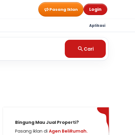
Login
Pasang Iklan
Aplikasi
Cari
Bingung Mau Jual Properti?
Pasang iklan di
Agen BeliRumah.