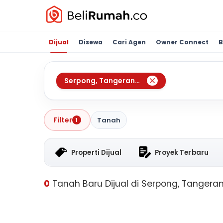
Dijual
Disewa
Cari Agen
Owner Connect
B
Serpong
,
Tangerang Selatan
Filter
Tanah
1
Properti Dijual
Proyek Terbaru
0
Tanah Baru Dijual di Serpong, Tangera