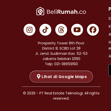
Properti Dijual di Cempaka Putih >
Properti Dijual di Johar Baru >
Properti Dijual di Menteng >
S
Properti Dijual di Tanah Abang >
K
Properti Dijual di Kramat >
A
Properti Dijual di Bendungan Hilir >
H
Prosperity Tower 8th Floor
Properti Dijual di Jakarta Selatan >
e
District 8, SCBD Lot 28
JI. Jend. Sudirman Kav. 52-53
Properti Dijual di Cilandak >
A
Jakarta Selatan 12190
Properti Dijual di Gandaria Selatan >
Telp: 021-38959193
Properti Dijual di Cipete Selatan >
Lihat di Google Maps
Properti Dijual di Lenteng Agung >
Properti Dijual di Pondok Pinang >
Properti Dijual di Kebayoran Baru >
© 2026 - PT Real Estate Teknologi. All rights
Properti Dijual di Mampang Prapatan >
reserved.
Properti Dijual di Pasar Minggu >