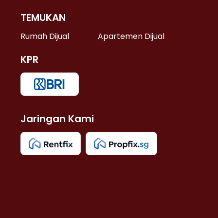
TEMUKAN
 >
Rumah Dijual
Apartemen Dijual
KPR
>
 >
Jaringan Kami
u >
>
 Lama >
 >