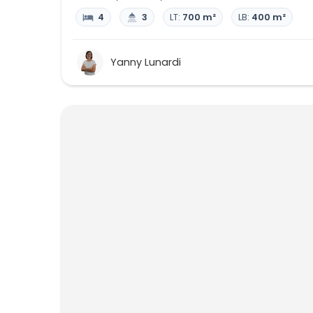
4
3
LT:
700 m²
LB:
400 m²
Yanny Lunardi