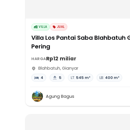
VILLA
JUAL
Villa Los Pantai Saba Blahbatuh
Pering
Rp12 miliar
HARGA
Blahbatuh
,
Gianyar
4
5
LT:
545 m²
LB:
400 m²
Agung Bagus