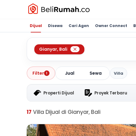
Dijual
Disewa
Cari Agen
Owner Connect
B
Gianyar
,
Bali
Jual
Sewa
Filter
Villa
1
Properti Dijual
Proyek Terbaru
17
Villa Dijual di Gianyar, Bali