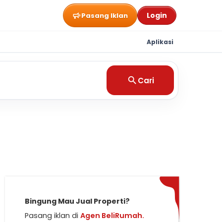
Login
Pasang Iklan
Aplikasi
Cari
Bingung Mau Jual Properti?
Pasang iklan di
Agen BeliRumah.