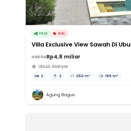
VILLA
JUAL
Villa Exclusive View Sawah Di Ub
Rp4,8 miliar
HARGA
Ubud
,
Gianyar
2
2
LT:
250 m²
LB:
165 m²
Agung Bagus