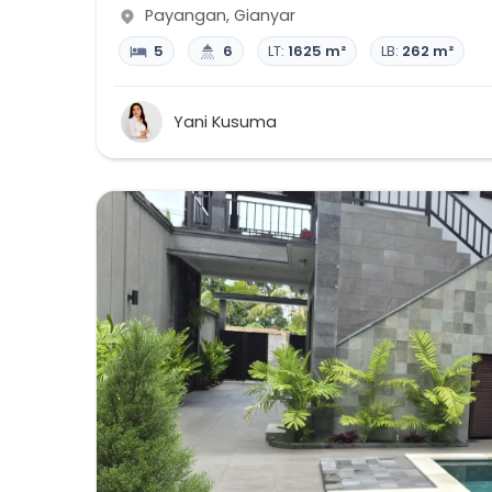
Payangan
,
Gianyar
5
6
LT:
1625 m²
LB:
262 m²
Yani Kusuma