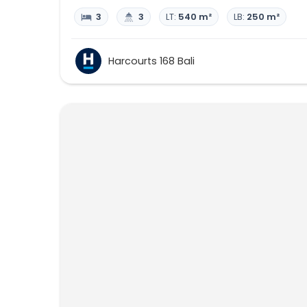
3
3
LT:
540 m²
LB:
250 m²
Harcourts 168 Bali