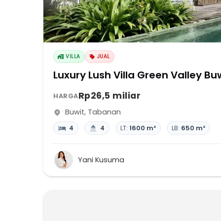
VILLA
JUAL
Luxury Lush Villa Green Valley B
Rp26,5 miliar
HARGA
Buwit
,
Tabanan
4
4
LT:
1600 m²
LB:
650 m²
Yani Kusuma