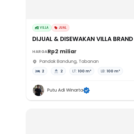
VILLA
JUAL
DIJUAL & DISEWAKAN VILLA BRAND
Rp2 miliar
HARGA
Pandak Bandung
,
Tabanan
2
2
LT:
100 m²
LB:
100 m²
Putu Adi Winarta