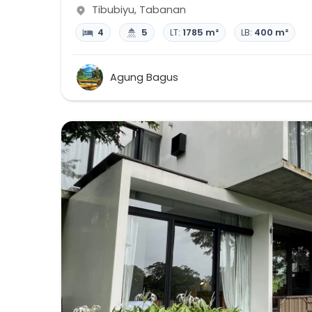
Tibubiyu
,
Tabanan
4
5
LT:
1785 m²
LB:
400 m²
Agung Bagus