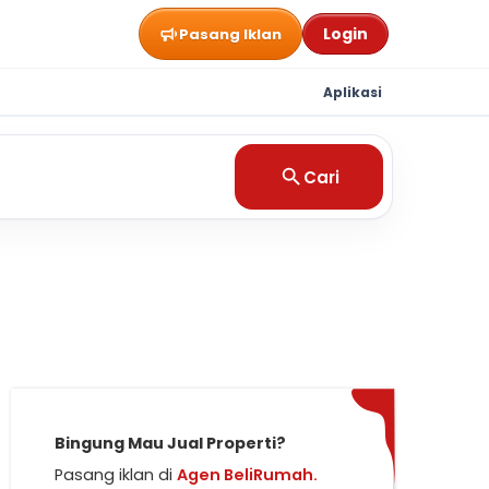
Login
Pasang Iklan
Aplikasi
Cari
Bingung Mau Jual Properti?
Pasang iklan di
Agen BeliRumah.