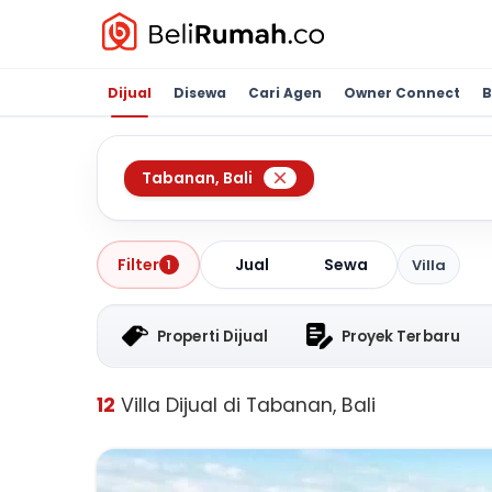
Dijual
Disewa
Cari Agen
Owner Connect
B
Tabanan
,
Bali
Jual
Sewa
Filter
Villa
1
Properti Dijual
Proyek Terbaru
12
Villa Dijual di Tabanan, Bali