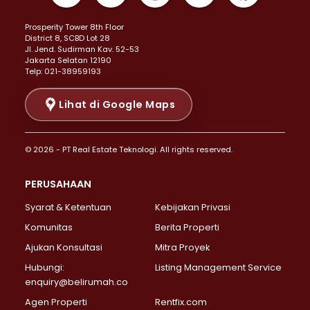
Properti Dijual di Kemayoran >
Prosperity Tower 8th Floor
Properti Dijual di Menteng >
District 8, SCBD Lot 28
Properti Dijual di Senen >
JI. Jend. Sudirman Kav. 52-53
Jakarta Selatan 12190
Properti Dijual di Tanah Abang >
Telp: 021-38959193
Properti Dijual di Cikini >
Properti Dijual di Kramat >
Lihat di Google Maps
Properti Dijual di Pasar Baru >
Properti Dijual di Bendungan Hilir >
© 2026 - PT Real Estate Teknologi. All rights reserved.
Properti Dijual di Jakarta Selatan >
Properti Dijual di Cilandak >
PERUSAHAAN
Properti Dijual di Lebak Bulus >
Syarat & Ketentuan
Kebijakan Privasi
Properti Dijual di Gandaria Selatan >
Properti Dijual di Pondok Labu >
Komunitas
Berita Properti
Properti Dijual di Cipete Selatan >
Ajukan Konsultasi
Mitra Proyek
Properti Dijual di Jagakarsa >
Hubungi:
Listing Management Service
Properti Dijual di Lenteng Agung >
enquiry@belirumah.co
Properti Dijual di Senayan >
Agen Properti
Rentfix.com
Properti Dijual di Pondok Pinang >