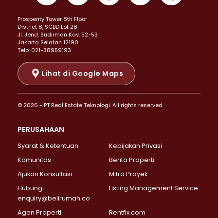
Properti Dijual di Kemayoran >
Prosperity Tower 8th Floor
Properti Dijual di Menteng >
District 8, SCBD Lot 28
Properti Dijual di Senen >
JI. Jend. Sudirman Kav. 52-53
Jakarta Selatan 12190
Properti Dijual di Tanah Abang >
Telp: 021-38959193
Properti Dijual di Cikini >
Properti Dijual di Kramat >
Lihat di Google Maps
Properti Dijual di Pasar Baru >
Properti Dijual di Bendungan Hilir >
© 2026 - PT Real Estate Teknologi. All rights reserved.
Properti Dijual di Jakarta Selatan >
Properti Dijual di Cilandak >
PERUSAHAAN
Properti Dijual di Lebak Bulus >
Syarat & Ketentuan
Kebijakan Privasi
Properti Dijual di Gandaria Selatan >
Properti Dijual di Pondok Labu >
Komunitas
Berita Properti
Properti Dijual di Cipete Selatan >
Ajukan Konsultasi
Mitra Proyek
Properti Dijual di Jagakarsa >
Hubungi:
Listing Management Service
Properti Dijual di Lenteng Agung >
enquiry@belirumah.co
Properti Dijual di Senayan >
Agen Properti
Rentfix.com
Properti Dijual di Pondok Pinang >