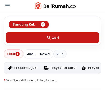
Bandung Kulon
,
Bandung
Cari
Jual
Sewa
Filter
1
Villa
Properti Dijual
Proyek Terbaru
Proyek RT
0
Villa Dijual di Bandung Kulon, Bandung