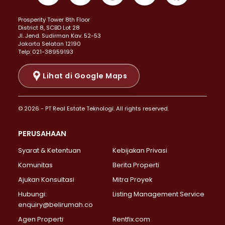
Properti Dijual di Kemayoran >
Prosperity Tower 8th Floor
Properti Dijual di Menteng >
District 8, SCBD Lot 28
Properti Dijual di Senen >
JI. Jend. Sudirman Kav. 52-53
Jakarta Selatan 12190
Properti Dijual di Tanah Abang >
Telp: 021-38959193
Properti Dijual di Cikini >
Properti Dijual di Kramat >
Lihat di Google Maps
Properti Dijual di Pasar Baru >
Properti Dijual di Bendungan Hilir >
© 2026 - PT Real Estate Teknologi. All rights reserved.
Properti Dijual di Jakarta Selatan >
Properti Dijual di Cilandak >
PERUSAHAAN
Properti Dijual di Lebak Bulus >
Syarat & Ketentuan
Kebijakan Privasi
Properti Dijual di Gandaria Selatan >
Properti Dijual di Pondok Labu >
Komunitas
Berita Properti
Properti Dijual di Cipete Selatan >
Ajukan Konsultasi
Mitra Proyek
Properti Dijual di Jagakarsa >
Hubungi:
Listing Management Service
Properti Dijual di Lenteng Agung >
enquiry@belirumah.co
Properti Dijual di Senayan >
Agen Properti
Rentfix.com
Properti Dijual di Pondok Pinang >