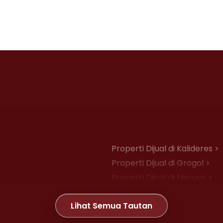
Properti Dijual di Kalideres >
Properti Dijual di Grogol >
Properti Dijual di Meruya >
Properti Dijual di Joglo >
Lihat Semua Tautan