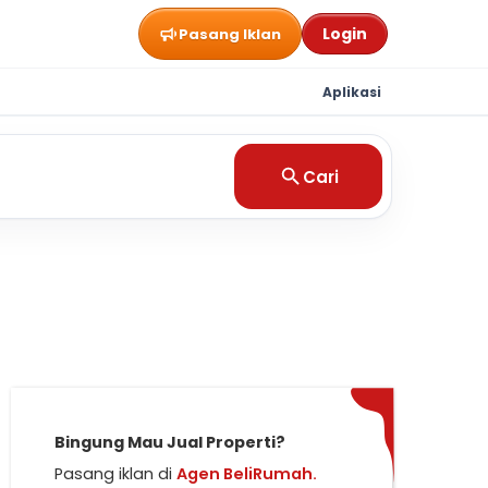
Login
Pasang Iklan
Aplikasi
Cari
Bingung Mau Jual Properti?
Pasang iklan di
Agen BeliRumah.