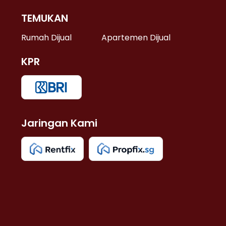
TEMUKAN
 >
Rumah Dijual
Apartemen Dijual
KPR
>
 >
Jaringan Kami
u >
>
 Lama >
 >