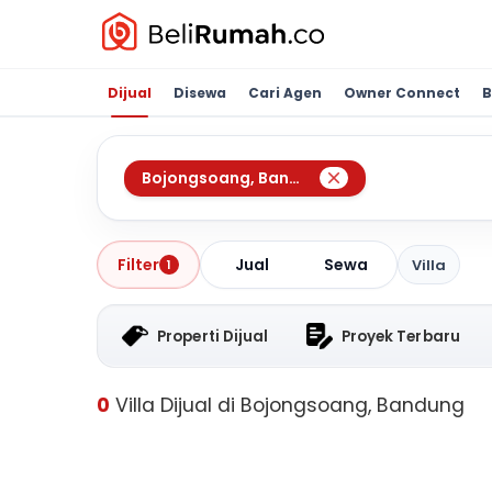
Dijual
Disewa
Cari Agen
Owner Connect
B
Bojongsoang
,
Bandung
Jual
Sewa
Filter
Villa
1
Properti Dijual
Proyek Terbaru
0
Villa Dijual di Bojongsoang, Bandung