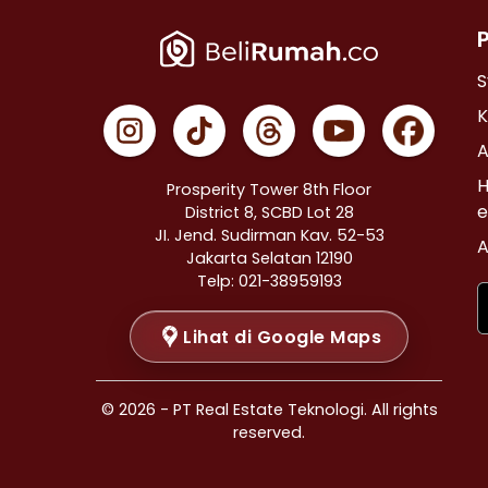
Properti Dijual di Cempaka Putih >
Properti Dijual di Johar Baru >
Properti Dijual di Menteng >
S
Properti Dijual di Tanah Abang >
K
Properti Dijual di Kramat >
A
Properti Dijual di Bendungan Hilir >
H
Prosperity Tower 8th Floor
Properti Dijual di Jakarta Selatan >
e
District 8, SCBD Lot 28
JI. Jend. Sudirman Kav. 52-53
Properti Dijual di Cilandak >
A
Jakarta Selatan 12190
Properti Dijual di Gandaria Selatan >
Telp: 021-38959193
Properti Dijual di Cipete Selatan >
Lihat di Google Maps
Properti Dijual di Lenteng Agung >
Properti Dijual di Pondok Pinang >
Properti Dijual di Kebayoran Baru >
© 2026 - PT Real Estate Teknologi. All rights
Properti Dijual di Mampang Prapatan >
reserved.
Properti Dijual di Pasar Minggu >