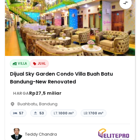
VILLA
JUAL
Dijual Sky Garden Condo Villa Buah Batu
Bandung-New Renovated
Rp27,5 miliar
HARGA
Buahbatu
,
Bandung
57
53
LT:
1000 m²
LB:
1700 m²
Teddy Chandra