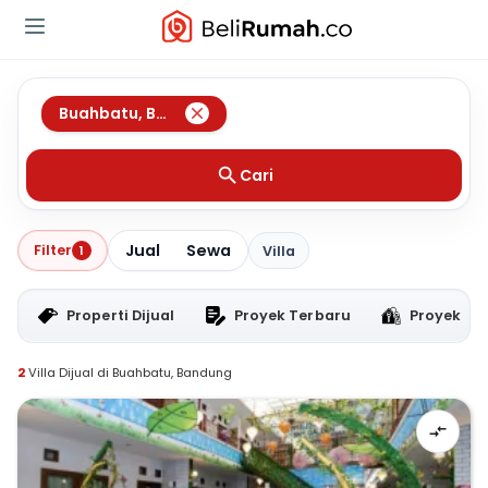
Buahbatu
,
Bandung
Cari
Jual
Sewa
Filter
1
Villa
Properti Dijual
Proyek Terbaru
Proyek RT
2
Villa Dijual di Buahbatu, Bandung