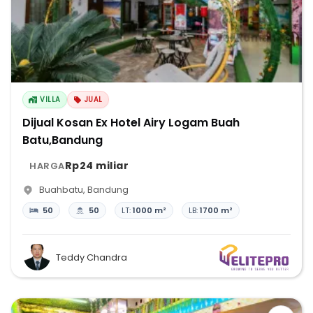
VILLA
JUAL
Dijual Kosan Ex Hotel Airy Logam Buah
Batu,Bandung
Rp24 miliar
HARGA
Buahbatu
,
Bandung
50
50
LT:
1000 m²
LB:
1700 m²
Teddy Chandra