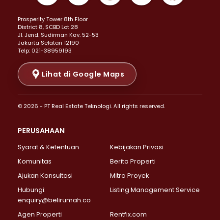
Properti Dijual di Kemayoran >
Prosperity Tower 8th Floor
Properti Dijual di Menteng >
District 8, SCBD Lot 28
Properti Dijual di Senen >
JI. Jend. Sudirman Kav. 52-53
Jakarta Selatan 12190
Properti Dijual di Tanah Abang >
Telp: 021-38959193
Properti Dijual di Cikini >
Properti Dijual di Kramat >
Lihat di Google Maps
Properti Dijual di Pasar Baru >
Properti Dijual di Bendungan Hilir >
© 2026 - PT Real Estate Teknologi. All rights reserved.
Properti Dijual di Jakarta Selatan >
Properti Dijual di Cilandak >
PERUSAHAAN
Properti Dijual di Lebak Bulus >
Syarat & Ketentuan
Kebijakan Privasi
Properti Dijual di Gandaria Selatan >
Properti Dijual di Pondok Labu >
Komunitas
Berita Properti
Properti Dijual di Cipete Selatan >
Ajukan Konsultasi
Mitra Proyek
Properti Dijual di Jagakarsa >
Hubungi:
Listing Management Service
Properti Dijual di Lenteng Agung >
enquiry@belirumah.co
Properti Dijual di Senayan >
Agen Properti
Rentfix.com
Properti Dijual di Pondok Pinang >