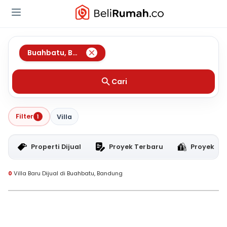
Buahbatu
,
Bandung
Cari
Filter
1
Villa
Properti Dijual
Proyek Terbaru
Proyek RT
0
Villa Baru Dijual di Buahbatu, Bandung