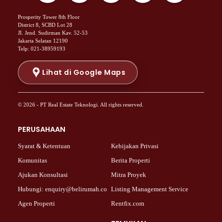
Properti Dijual di Menteng >
Prosperity Tower 8th Floor
Properti Dijual di Senen >
District 8, SCBD Lot 28
JI. Jend. Sudirman Kav. 52-53
Properti Dijual di Tanah Abang >
Jakarta Selatan 12190
Properti Dijual di Cikini >
Telp: 021-38959193
Properti Dijual di Kramat >
Properti Dijual di Pasar Baru >
Lihat di Google Maps
Properti Dijual di Bendungan Hilir >
Properti Dijual di Jakarta Selatan >
© 2026 - PT Real Estate Teknologi. All rights reserved.
Properti Dijual di Cilandak >
Properti Dijual di Lebak Bulus >
PERUSAHAAN
Properti Dijual di Gandaria Selatan >
Properti Dijual di Pondok Labu >
Syarat & Ketentuan
Kebijakan Privasi
Properti Dijual di Cipete Selatan >
Komunitas
Berita Properti
Properti Dijual di Jagakarsa >
Ajukan Konsultasi
Mitra Proyek
Properti Dijual di Lenteng Agung >
Hubungi: enquiry@belirumah.co
Listing Management Service
Properti Dijual di Senayan >
Agen Properti
Rentfix.com
Properti Dijual di Pondok Pinang >
Properti Dijual di Kebayoran Lama >