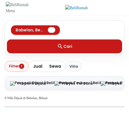
Babelan
,
Bekasi
Cari
Jual
Sewa
Filter
1
Villa
Properti Dijual
Proyek Terbaru
Proyek RT
0
Villa Dijual di Babelan, Bekasi