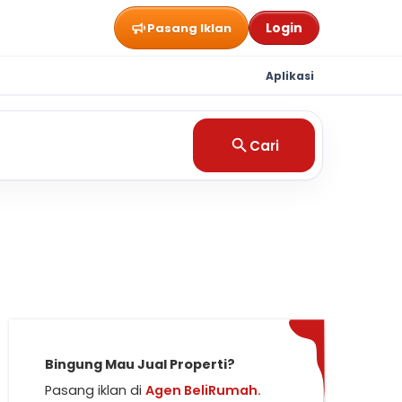
Login
Pasang Iklan
Aplikasi
Cari
Bingung Mau Jual Properti?
Pasang iklan di
Agen BeliRumah.