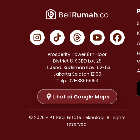
Properti Dijual di Cempaka Putih >
Properti Dijual di Johar Baru >
Properti Dijual di Menteng >
S
Properti Dijual di Tanah Abang >
K
Properti Dijual di Kramat >
A
Properti Dijual di Bendungan Hilir >
H
Prosperity Tower 8th Floor
Properti Dijual di Jakarta Selatan >
e
District 8, SCBD Lot 28
JI. Jend. Sudirman Kav. 52-53
Properti Dijual di Cilandak >
A
Jakarta Selatan 12190
Properti Dijual di Gandaria Selatan >
Telp: 021-38959193
Properti Dijual di Cipete Selatan >
Lihat di Google Maps
Properti Dijual di Lenteng Agung >
Properti Dijual di Pondok Pinang >
Properti Dijual di Kebayoran Baru >
© 2026 - PT Real Estate Teknologi. All rights
Properti Dijual di Mampang Prapatan >
reserved.
Properti Dijual di Pasar Minggu >