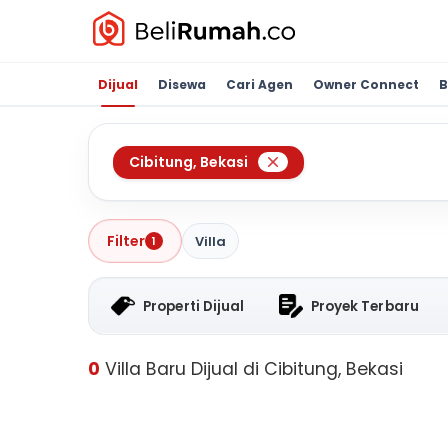
Dijual
Disewa
Cari Agen
Owner Connect
B
Cibitung
,
Bekasi
Filter
Villa
1
Properti Dijual
Proyek Terbaru
0
Villa Baru Dijual di Cibitung, Bekasi