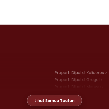
Properti Dijual di Kalideres >
Properti Dijual di Grogol >
Properti Dijual di Meruya >
Properti Dijual di Joglo >
Lihat Semua Tautan