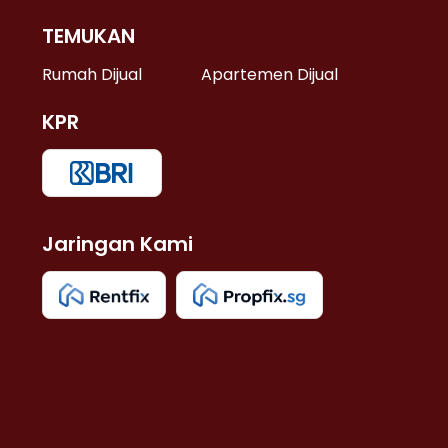
TEMUKAN
 >
Rumah Dijual
Apartemen Dijual
KPR
>
 >
Jaringan Kami
u >
>
 Lama >
 >