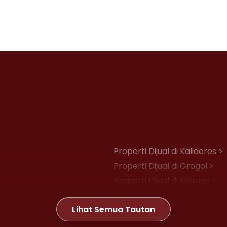
Properti Dijual di Kalideres >
Properti Dijual di Grogol >
Properti Dijual di Meruya >
Properti Dijual di Joglo >
Lihat Semua Tautan