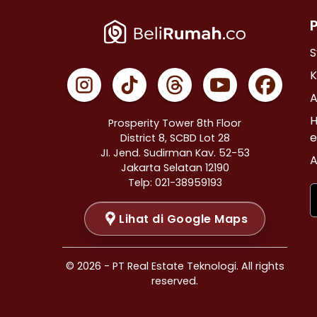
Properti Dijual di Cempaka Putih >
Properti Dijual di Johar Baru >
Properti Dijual di Menteng >
S
Properti Dijual di Tanah Abang >
K
Properti Dijual di Kramat >
A
Properti Dijual di Bendungan Hilir >
H
Prosperity Tower 8th Floor
Properti Dijual di Jakarta Selatan >
e
District 8, SCBD Lot 28
JI. Jend. Sudirman Kav. 52-53
Properti Dijual di Cilandak >
A
Jakarta Selatan 12190
Properti Dijual di Gandaria Selatan >
Telp: 021-38959193
Properti Dijual di Cipete Selatan >
Lihat di Google Maps
Properti Dijual di Lenteng Agung >
Properti Dijual di Pondok Pinang >
Properti Dijual di Kebayoran Baru >
© 2026 - PT Real Estate Teknologi. All rights
Properti Dijual di Mampang Prapatan >
reserved.
Properti Dijual di Pasar Minggu >