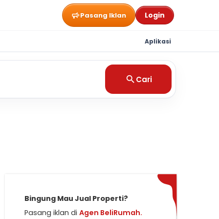
Login
Pasang Iklan
Aplikasi
Cari
Bingung Mau Jual Properti?
Pasang iklan di
Agen BeliRumah.