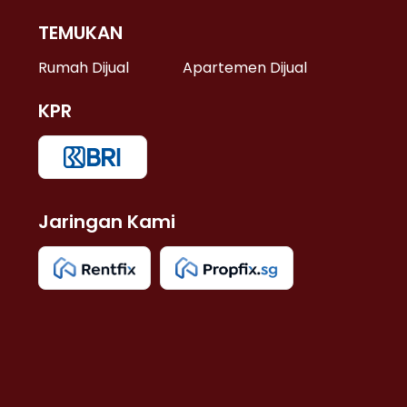
TEMUKAN
 >
Rumah Dijual
Apartemen Dijual
KPR
>
 >
Jaringan Kami
u >
>
 Lama >
 >