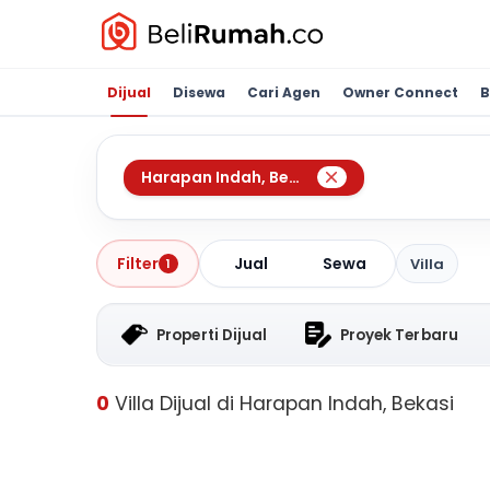
Dijual
Disewa
Cari Agen
Owner Connect
B
Harapan Indah
,
Bekasi
Jual
Sewa
Filter
Villa
1
Properti Dijual
Proyek Terbaru
0
Villa Dijual di Harapan Indah, Bekasi