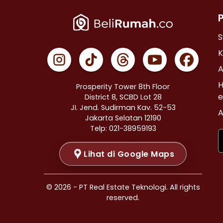
Properti Dijual di Cempaka Putih >
Properti Dijual di Johar Baru >
Properti Dijual di Menteng >
S
Properti Dijual di Tanah Abang >
K
Properti Dijual di Kramat >
A
Properti Dijual di Bendungan Hilir >
H
Prosperity Tower 8th Floor
Properti Dijual di Jakarta Selatan >
e
District 8, SCBD Lot 28
JI. Jend. Sudirman Kav. 52-53
Properti Dijual di Cilandak >
A
Jakarta Selatan 12190
Properti Dijual di Gandaria Selatan >
Telp: 021-38959193
Properti Dijual di Cipete Selatan >
Lihat di Google Maps
Properti Dijual di Lenteng Agung >
Properti Dijual di Pondok Pinang >
Properti Dijual di Kebayoran Baru >
© 2026 - PT Real Estate Teknologi. All rights
Properti Dijual di Mampang Prapatan >
reserved.
Properti Dijual di Pasar Minggu >