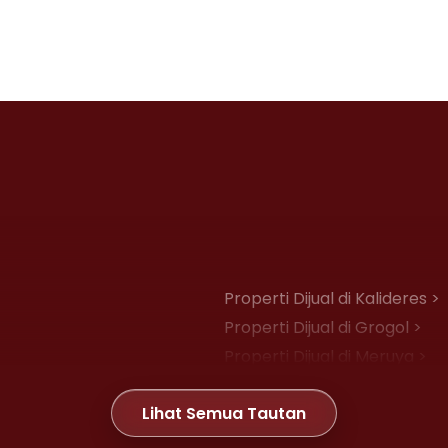
Properti Dijual di Kalideres >
Properti Dijual di Grogol >
Properti Dijual di Meruya >
Properti Dijual di Joglo >
Lihat Semua Tautan