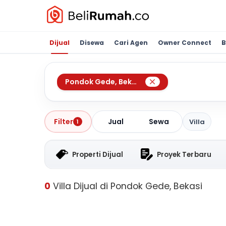
Dijual
Disewa
Cari Agen
Owner Connect
B
Pondok Gede
,
Bekasi
Jual
Sewa
Filter
Villa
1
Properti Dijual
Proyek Terbaru
0
Villa Dijual di Pondok Gede, Bekasi