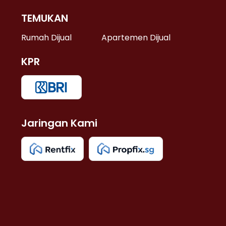
TEMUKAN
 >
Rumah Dijual
Apartemen Dijual
KPR
>
 >
Jaringan Kami
u >
>
 Lama >
 >