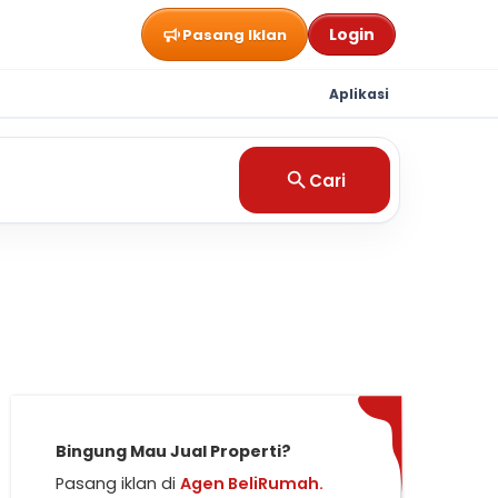
Login
Pasang Iklan
Aplikasi
Cari
Bingung Mau Jual Properti?
Pasang iklan di
Agen BeliRumah.