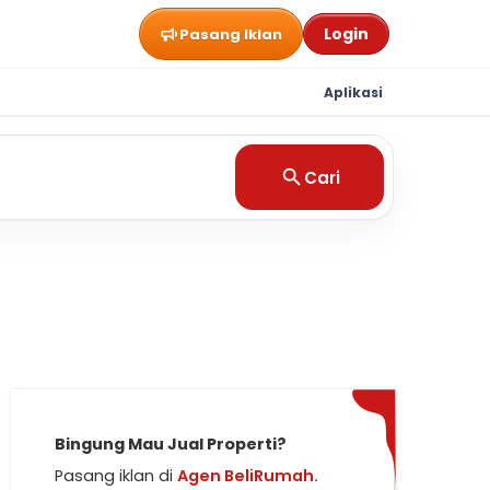
Login
Pasang Iklan
Aplikasi
Cari
Bingung Mau Jual Properti?
Pasang iklan di
Agen BeliRumah.