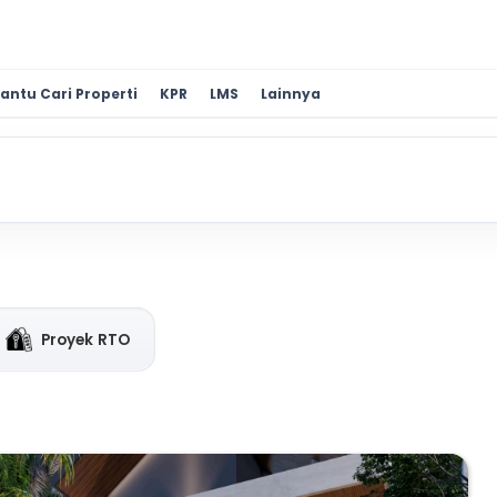
antu Cari Properti
KPR
LMS
Lainnya
Proyek RTO