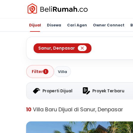
Dijual
Disewa
Cari Agen
Owner Connect
B
Sanur
,
Denpasar
Filter
Villa
1
Properti Dijual
Proyek Terbaru
10
Villa Baru Dijual di Sanur, Denpasar