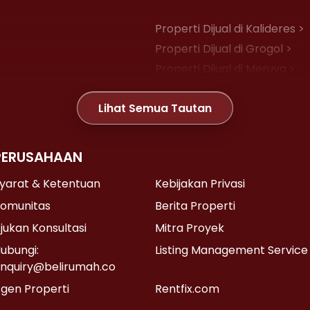
Properti Dijual di Kalideres >
Properti Dijual di Grogol >
Properti Dijual di Meruya >
Properti Dijual di Joglo >
Lihat Semua Tautan
Properti Dijual di Gambir >
PERUSAHAAN
Properti Dijual di Kemayoran
Properti Dijual di Senen >
yarat & Ketentuan
Kebijakan Privasi
Properti Dijual di Cikini >
omunitas
Berita Properti
Properti Dijual di Pasar Baru 
jukan Konsultasi
Mitra Proyek
ubungi:
Listing Management Service
nquiry@belirumah.co
Properti Dijual di Lebak Bulus
gen Properti
Rentfix.com
Properti Dijual di Pondok Lab