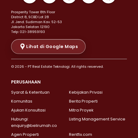
Properti Dijual di Kemayoran >
Prosperity Tower 8th Floor
Properti Dijual di Menteng >
District 8, SCBD Lot 28
Properti Dijual di Senen >
JI. Jend. Sudirman Kav. 52-53
Jakarta Selatan 12190
Properti Dijual di Tanah Abang >
Telp: 021-38959193
Properti Dijual di Cikini >
Properti Dijual di Kramat >
Lihat di Google Maps
Properti Dijual di Pasar Baru >
Properti Dijual di Bendungan Hilir >
© 2026 - PT Real Estate Teknologi. All rights reserved.
Properti Dijual di Jakarta Selatan >
Properti Dijual di Cilandak >
PERUSAHAAN
Properti Dijual di Lebak Bulus >
Syarat & Ketentuan
Kebijakan Privasi
Properti Dijual di Gandaria Selatan >
Properti Dijual di Pondok Labu >
Komunitas
Berita Properti
Properti Dijual di Cipete Selatan >
Ajukan Konsultasi
Mitra Proyek
Properti Dijual di Jagakarsa >
Hubungi:
Listing Management Service
Properti Dijual di Lenteng Agung >
enquiry@belirumah.co
Properti Dijual di Senayan >
Agen Properti
Rentfix.com
Properti Dijual di Pondok Pinang >