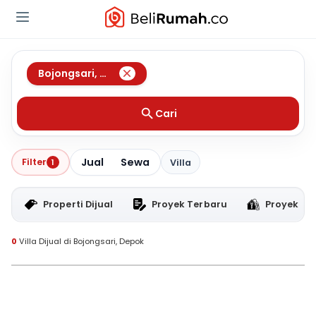
Bojongsari
,
Depok
Cari
Jual
Sewa
Filter
1
Villa
Properti Dijual
Proyek Terbaru
Proyek RT
0
Villa Dijual di Bojongsari, Depok