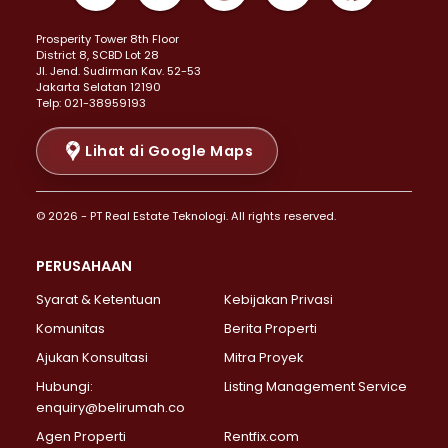
Properti Dijual di Kemayoran >
Prosperity Tower 8th Floor
Properti Dijual di Menteng >
District 8, SCBD Lot 28
Properti Dijual di Senen >
JI. Jend. Sudirman Kav. 52-53
Jakarta Selatan 12190
Properti Dijual di Tanah Abang >
Telp: 021-38959193
Properti Dijual di Cikini >
Properti Dijual di Kramat >
Lihat di Google Maps
Properti Dijual di Pasar Baru >
Properti Dijual di Bendungan Hilir >
© 2026 - PT Real Estate Teknologi. All rights reserved.
Properti Dijual di Jakarta Selatan >
Properti Dijual di Cilandak >
PERUSAHAAN
Properti Dijual di Lebak Bulus >
Syarat & Ketentuan
Kebijakan Privasi
Properti Dijual di Gandaria Selatan >
Properti Dijual di Pondok Labu >
Komunitas
Berita Properti
Properti Dijual di Cipete Selatan >
Ajukan Konsultasi
Mitra Proyek
Properti Dijual di Jagakarsa >
Hubungi:
Listing Management Service
Properti Dijual di Lenteng Agung >
enquiry@belirumah.co
Properti Dijual di Senayan >
Agen Properti
Rentfix.com
Properti Dijual di Pondok Pinang >