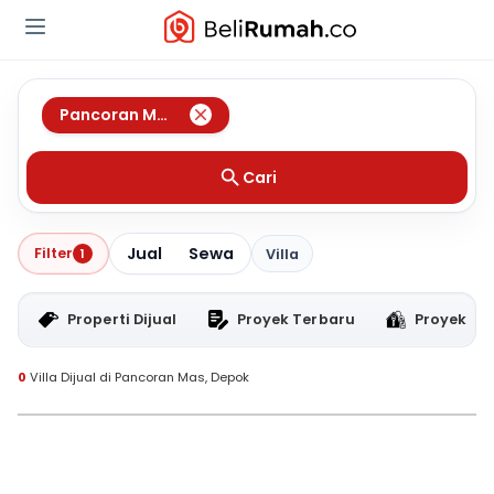
Pancoran Mas
,
Depok
Cari
Jual
Sewa
Filter
1
Villa
Properti Dijual
Proyek Terbaru
Proyek RT
0
Villa Dijual di Pancoran Mas, Depok