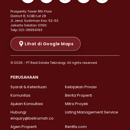
Properti Dijual di Kemayoran >
Prosperity Tower 8th Floor
Properti Dijual di Menteng >
District 8, SCBD Lot 28
Properti Dijual di Senen >
JI. Jend. Sudirman Kav. 52-53
Jakarta Selatan 12190
Properti Dijual di Tanah Abang >
Telp: 021-38959193
Properti Dijual di Cikini >
Properti Dijual di Kramat >
Lihat di Google Maps
Properti Dijual di Pasar Baru >
Properti Dijual di Bendungan Hilir >
© 2026 - PT Real Estate Teknologi. All rights reserved.
Properti Dijual di Jakarta Selatan >
Properti Dijual di Cilandak >
PERUSAHAAN
Properti Dijual di Lebak Bulus >
Syarat & Ketentuan
Kebijakan Privasi
Properti Dijual di Gandaria Selatan >
Properti Dijual di Pondok Labu >
Komunitas
Berita Properti
Properti Dijual di Cipete Selatan >
Ajukan Konsultasi
Mitra Proyek
Properti Dijual di Jagakarsa >
Hubungi:
Listing Management Service
Properti Dijual di Lenteng Agung >
enquiry@belirumah.co
Properti Dijual di Senayan >
Agen Properti
Rentfix.com
Properti Dijual di Pondok Pinang >