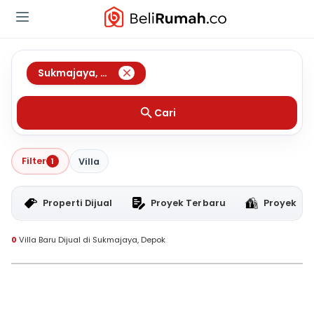
Sukmajaya
,
Depok
Cari
Filter
1
Villa
Properti Dijual
Proyek Terbaru
Proyek RT
0
Villa Baru Dijual di Sukmajaya, Depok