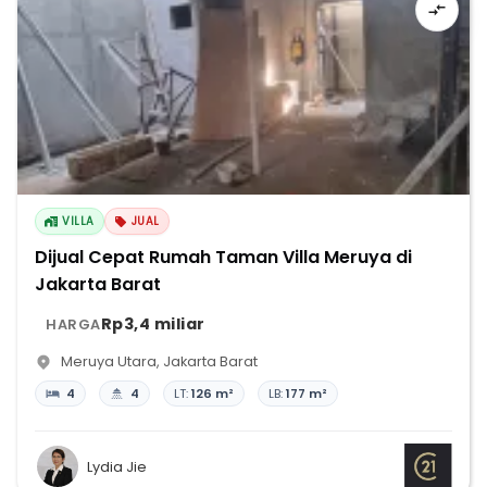
VILLA
JUAL
Dijual Cepat Rumah Taman Villa Meruya di
Jakarta Barat
Rp3,4 miliar
HARGA
Meruya Utara
,
Jakarta Barat
4
4
LT:
126 m²
LB:
177 m²
Lydia Jie