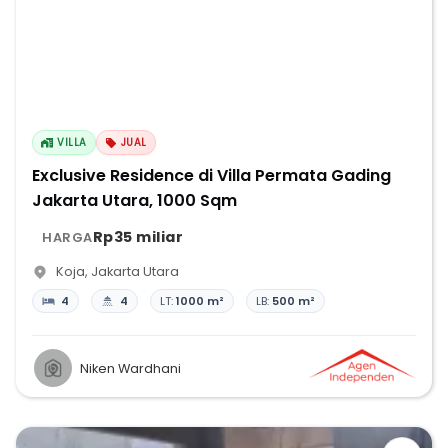
VILLA
JUAL
Exclusive Residence di Villa Permata Gading
Jakarta Utara, 1000 Sqm
Rp35 miliar
HARGA
Koja
,
Jakarta Utara
4
4
LT:
1000 m²
LB:
500 m²
Niken Wardhani