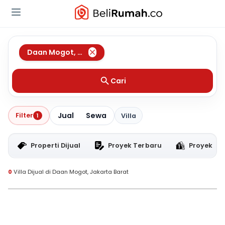
Daan Mogot
,
Jakarta Barat
Cari
Jual
Sewa
Filter
1
Villa
Properti Dijual
Proyek Terbaru
Proyek RT
0
Villa Dijual di Daan Mogot, Jakarta Barat