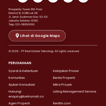
Properti Dijual di Kemayoran >
Prosperity Tower 8th Floor
Properti Dijual di Menteng >
District 8, SCBD Lot 28
Properti Dijual di Senen >
JI. Jend. Sudirman Kav. 52-53
Jakarta Selatan 12190
Properti Dijual di Tanah Abang >
Telp: 021-38959193
Properti Dijual di Cikini >
Properti Dijual di Kramat >
Lihat di Google Maps
Properti Dijual di Pasar Baru >
Properti Dijual di Bendungan Hilir >
© 2026 - PT Real Estate Teknologi. All rights reserved.
Properti Dijual di Jakarta Selatan >
Properti Dijual di Cilandak >
PERUSAHAAN
Properti Dijual di Lebak Bulus >
Syarat & Ketentuan
Kebijakan Privasi
Properti Dijual di Gandaria Selatan >
Properti Dijual di Pondok Labu >
Komunitas
Berita Properti
Properti Dijual di Cipete Selatan >
Ajukan Konsultasi
Mitra Proyek
Properti Dijual di Jagakarsa >
Hubungi:
Listing Management Service
Properti Dijual di Lenteng Agung >
enquiry@belirumah.co
Properti Dijual di Senayan >
Agen Properti
Rentfix.com
Properti Dijual di Pondok Pinang >