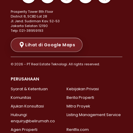
Properti Dijual di Kemayoran >
Prosperity Tower 8th Floor
Properti Dijual di Menteng >
District 8, SCBD Lot 28
Properti Dijual di Senen >
JI. Jend. Sudirman Kav. 52-53
Jakarta Selatan 12190
Properti Dijual di Tanah Abang >
Telp: 021-38959193
Properti Dijual di Cikini >
Properti Dijual di Kramat >
Lihat di Google Maps
Properti Dijual di Pasar Baru >
Properti Dijual di Bendungan Hilir >
© 2026 - PT Real Estate Teknologi. All rights reserved.
Properti Dijual di Jakarta Selatan >
Properti Dijual di Cilandak >
PERUSAHAAN
Properti Dijual di Lebak Bulus >
Syarat & Ketentuan
Kebijakan Privasi
Properti Dijual di Gandaria Selatan >
Properti Dijual di Pondok Labu >
Komunitas
Berita Properti
Properti Dijual di Cipete Selatan >
Ajukan Konsultasi
Mitra Proyek
Properti Dijual di Jagakarsa >
Hubungi:
Listing Management Service
Properti Dijual di Lenteng Agung >
enquiry@belirumah.co
Properti Dijual di Senayan >
Agen Properti
Rentfix.com
Properti Dijual di Pondok Pinang >