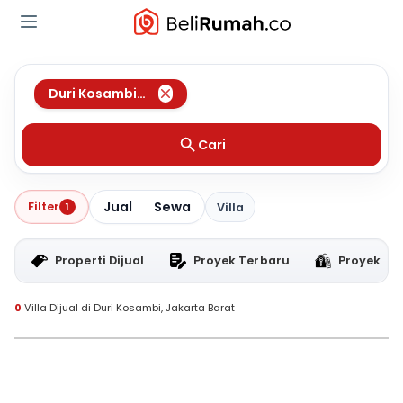
Duri Kosambi
,
Jakarta Barat
Cari
Jual
Sewa
Filter
1
Villa
Properti Dijual
Proyek Terbaru
Proyek RT
0
Villa Dijual di Duri Kosambi, Jakarta Barat