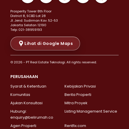
Properti Dijual di Kemayoran >
Prosperity Tower 8th Floor
Properti Dijual di Menteng >
District 8, SCBD Lot 28
Properti Dijual di Senen >
JI. Jend. Sudirman Kav. 52-53
Jakarta Selatan 12190
Properti Dijual di Tanah Abang >
Telp: 021-38959193
Properti Dijual di Cikini >
Properti Dijual di Kramat >
Lihat di Google Maps
Properti Dijual di Pasar Baru >
Properti Dijual di Bendungan Hilir >
© 2026 - PT Real Estate Teknologi. All rights reserved.
Properti Dijual di Jakarta Selatan >
Properti Dijual di Cilandak >
PERUSAHAAN
Properti Dijual di Lebak Bulus >
Syarat & Ketentuan
Kebijakan Privasi
Properti Dijual di Gandaria Selatan >
Properti Dijual di Pondok Labu >
Komunitas
Berita Properti
Properti Dijual di Cipete Selatan >
Ajukan Konsultasi
Mitra Proyek
Properti Dijual di Jagakarsa >
Hubungi:
Listing Management Service
Properti Dijual di Lenteng Agung >
enquiry@belirumah.co
Properti Dijual di Senayan >
Agen Properti
Rentfix.com
Properti Dijual di Pondok Pinang >