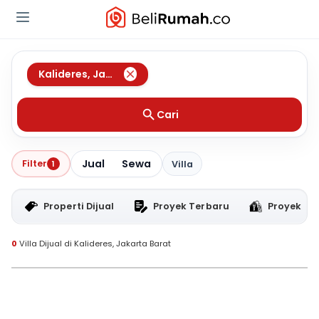
Kalideres
,
Jakarta Barat
Cari
Jual
Sewa
Filter
1
Villa
Properti Dijual
Proyek Terbaru
Proyek RT
0
Villa Dijual di Kalideres, Jakarta Barat