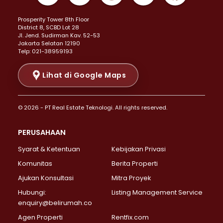
Properti Dijual di Kemayoran >
Prosperity Tower 8th Floor
Properti Dijual di Menteng >
District 8, SCBD Lot 28
Properti Dijual di Senen >
JI. Jend. Sudirman Kav. 52-53
Jakarta Selatan 12190
Properti Dijual di Tanah Abang >
Telp: 021-38959193
Properti Dijual di Cikini >
Properti Dijual di Kramat >
Lihat di Google Maps
Properti Dijual di Pasar Baru >
Properti Dijual di Bendungan Hilir >
© 2026 - PT Real Estate Teknologi. All rights reserved.
Properti Dijual di Jakarta Selatan >
Properti Dijual di Cilandak >
PERUSAHAAN
Properti Dijual di Lebak Bulus >
Syarat & Ketentuan
Kebijakan Privasi
Properti Dijual di Gandaria Selatan >
Properti Dijual di Pondok Labu >
Komunitas
Berita Properti
Properti Dijual di Cipete Selatan >
Ajukan Konsultasi
Mitra Proyek
Properti Dijual di Jagakarsa >
Hubungi:
Listing Management Service
Properti Dijual di Lenteng Agung >
enquiry@belirumah.co
Properti Dijual di Senayan >
Agen Properti
Rentfix.com
Properti Dijual di Pondok Pinang >