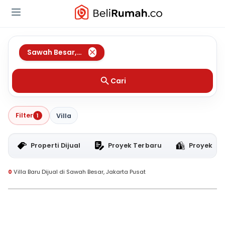
Sawah Besar
,
Jakarta Pusat
Cari
Filter
1
Villa
Properti Dijual
Proyek Terbaru
Proyek RT
0
Villa Baru Dijual di Sawah Besar, Jakarta Pusat