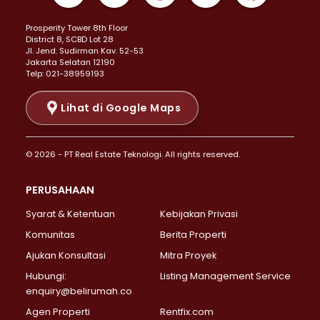
Properti Dijual di Kemayoran >
Prosperity Tower 8th Floor
Properti Dijual di Menteng >
District 8, SCBD Lot 28
Properti Dijual di Senen >
JI. Jend. Sudirman Kav. 52-53
Jakarta Selatan 12190
Properti Dijual di Tanah Abang >
Telp: 021-38959193
Properti Dijual di Cikini >
Properti Dijual di Kramat >
Lihat di Google Maps
Properti Dijual di Pasar Baru >
Properti Dijual di Bendungan Hilir >
© 2026 - PT Real Estate Teknologi. All rights reserved.
Properti Dijual di Jakarta Selatan >
Properti Dijual di Cilandak >
PERUSAHAAN
Properti Dijual di Lebak Bulus >
Syarat & Ketentuan
Kebijakan Privasi
Properti Dijual di Gandaria Selatan >
Properti Dijual di Pondok Labu >
Komunitas
Berita Properti
Properti Dijual di Cipete Selatan >
Ajukan Konsultasi
Mitra Proyek
Properti Dijual di Jagakarsa >
Hubungi:
Listing Management Service
Properti Dijual di Lenteng Agung >
enquiry@belirumah.co
Properti Dijual di Senayan >
Agen Properti
Rentfix.com
Properti Dijual di Pondok Pinang >