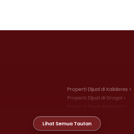
Properti Dijual di Kalideres >
Properti Dijual di Grogol >
Properti Dijual di Meruya >
Properti Dijual di Joglo >
Lihat Semua Tautan