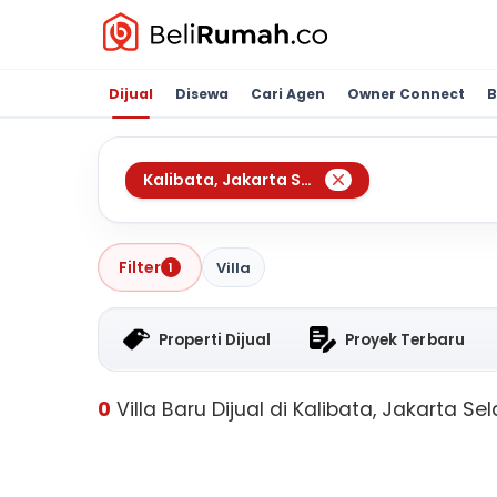
Dijual
Disewa
Cari Agen
Owner Connect
B
Kalibata
,
Jakarta Selatan
Filter
Villa
1
Properti Dijual
Proyek Terbaru
0
Villa Baru Dijual di Kalibata, Jakarta Se