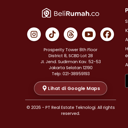
Properti Dijual di Cempaka Putih >
Properti Dijual di Johar Baru >
Properti Dijual di Menteng >
S
Properti Dijual di Tanah Abang >
K
Properti Dijual di Kramat >
A
Properti Dijual di Bendungan Hilir >
H
Prosperity Tower 8th Floor
Properti Dijual di Jakarta Selatan >
e
District 8, SCBD Lot 28
JI. Jend. Sudirman Kav. 52-53
Properti Dijual di Cilandak >
A
Jakarta Selatan 12190
Properti Dijual di Gandaria Selatan >
Telp: 021-38959193
Properti Dijual di Cipete Selatan >
Lihat di Google Maps
Properti Dijual di Lenteng Agung >
Properti Dijual di Pondok Pinang >
Properti Dijual di Kebayoran Baru >
© 2026 - PT Real Estate Teknologi. All rights
Properti Dijual di Mampang Prapatan >
reserved.
Properti Dijual di Pasar Minggu >