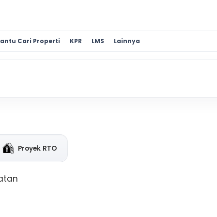
antu Cari Properti
KPR
LMS
Lainnya
Proyek RTO
latan