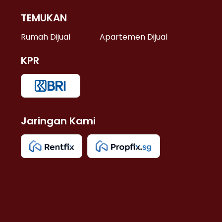
TEMUKAN
 >
Rumah Dijual
Apartemen Dijual
KPR
>
 >
Jaringan Kami
u >
>
 Lama >
 >