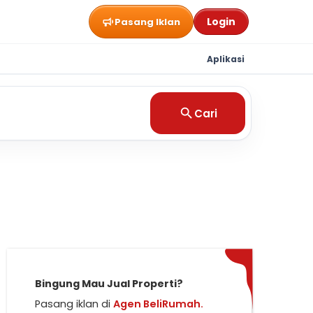
Login
Pasang Iklan
Aplikasi
Cari
Bingung Mau Jual Properti?
Pasang iklan di
Agen BeliRumah.