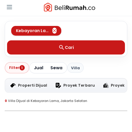
Kebayoran Lama
,
Jakarta Selatan
Cari
Jual
Sewa
Filter
1
Villa
Properti Dijual
Proyek Terbaru
Proyek RT
0
Villa Dijual di Kebayoran Lama, Jakarta Selatan