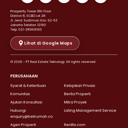
Properti Dijual di Kemayoran >
Prosperity Tower 8th Floor
Properti Dijual di Menteng >
District 8, SCBD Lot 28
Properti Dijual di Senen >
JI. Jend. Sudirman Kav. 52-53
Jakarta Selatan 12190
Properti Dijual di Tanah Abang >
Telp: 021-38959193
Properti Dijual di Cikini >
Properti Dijual di Kramat >
Lihat di Google Maps
Properti Dijual di Pasar Baru >
Properti Dijual di Bendungan Hilir >
© 2026 - PT Real Estate Teknologi. All rights reserved.
Properti Dijual di Jakarta Selatan >
Properti Dijual di Cilandak >
PERUSAHAAN
Properti Dijual di Lebak Bulus >
Syarat & Ketentuan
Kebijakan Privasi
Properti Dijual di Gandaria Selatan >
Properti Dijual di Pondok Labu >
Komunitas
Berita Properti
Properti Dijual di Cipete Selatan >
Ajukan Konsultasi
Mitra Proyek
Properti Dijual di Jagakarsa >
Hubungi:
Listing Management Service
Properti Dijual di Lenteng Agung >
enquiry@belirumah.co
Properti Dijual di Senayan >
Agen Properti
Rentfix.com
Properti Dijual di Pondok Pinang >