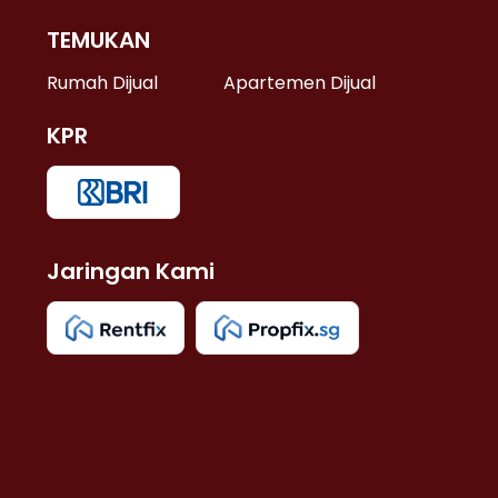
TEMUKAN
 >
Rumah Dijual
Apartemen Dijual
KPR
>
 >
Jaringan Kami
u >
>
 Lama >
 >