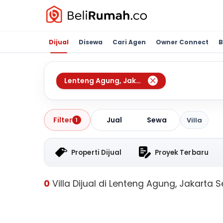
Dijual
Disewa
Cari Agen
Owner Connect
B
Lenteng Agung
,
Jakarta Selatan
Jual
Sewa
Filter
Villa
1
Properti Dijual
Proyek Terbaru
0
Villa Dijual di Lenteng Agung, Jakarta 