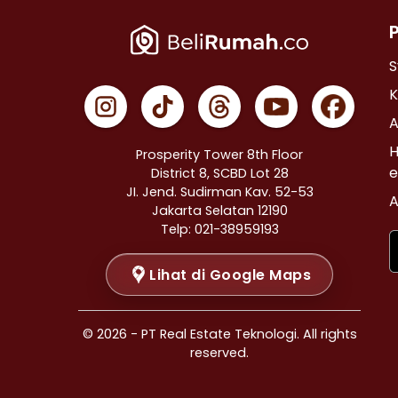
Properti Dijual di Cempaka Putih >
Properti Dijual di Johar Baru >
Properti Dijual di Menteng >
S
Properti Dijual di Tanah Abang >
K
Properti Dijual di Kramat >
A
Properti Dijual di Bendungan Hilir >
H
Prosperity Tower 8th Floor
Properti Dijual di Jakarta Selatan >
e
District 8, SCBD Lot 28
JI. Jend. Sudirman Kav. 52-53
Properti Dijual di Cilandak >
A
Jakarta Selatan 12190
Properti Dijual di Gandaria Selatan >
Telp: 021-38959193
Properti Dijual di Cipete Selatan >
Lihat di Google Maps
Properti Dijual di Lenteng Agung >
Properti Dijual di Pondok Pinang >
Properti Dijual di Kebayoran Baru >
© 2026 - PT Real Estate Teknologi. All rights
Properti Dijual di Mampang Prapatan >
reserved.
Properti Dijual di Pasar Minggu >