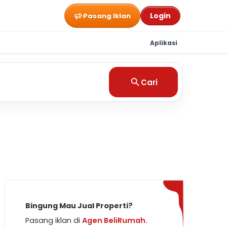
Login
Pasang Iklan
Aplikasi
Cari
Bingung Mau Jual Properti?
Pasang iklan di
Agen BeliRumah.