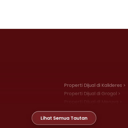
Properti Dijual di Kalideres >
Properti Dijual di Grogol >
Properti Dijual di Meruya >
Properti Dijual di Joglo >
Lihat Semua Tautan