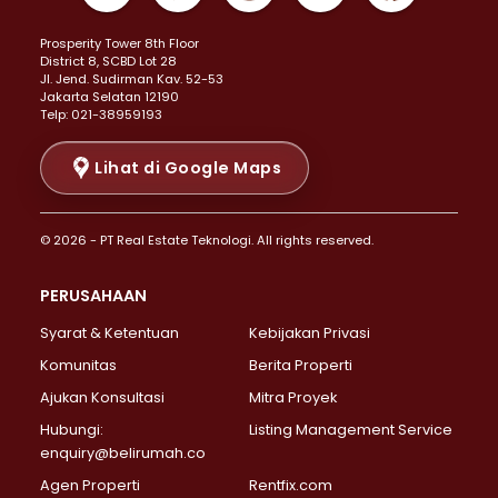
Properti Dijual di Kemayoran >
Prosperity Tower 8th Floor
Properti Dijual di Menteng >
District 8, SCBD Lot 28
Properti Dijual di Senen >
JI. Jend. Sudirman Kav. 52-53
Jakarta Selatan 12190
Properti Dijual di Tanah Abang >
Telp: 021-38959193
Properti Dijual di Cikini >
Properti Dijual di Kramat >
Lihat di Google Maps
Properti Dijual di Pasar Baru >
Properti Dijual di Bendungan Hilir >
© 2026 - PT Real Estate Teknologi. All rights reserved.
Properti Dijual di Jakarta Selatan >
Properti Dijual di Cilandak >
PERUSAHAAN
Properti Dijual di Lebak Bulus >
Syarat & Ketentuan
Kebijakan Privasi
Properti Dijual di Gandaria Selatan >
Properti Dijual di Pondok Labu >
Komunitas
Berita Properti
Properti Dijual di Cipete Selatan >
Ajukan Konsultasi
Mitra Proyek
Properti Dijual di Jagakarsa >
Hubungi:
Listing Management Service
Properti Dijual di Lenteng Agung >
enquiry@belirumah.co
Properti Dijual di Senayan >
Agen Properti
Rentfix.com
Properti Dijual di Pondok Pinang >