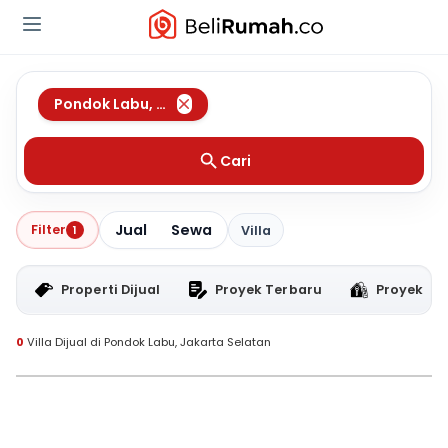
Pondok Labu
,
Jakarta Selatan
Cari
Jual
Sewa
Filter
1
Villa
Properti Dijual
Proyek Terbaru
Proyek RT
0
Villa Dijual di Pondok Labu, Jakarta Selatan