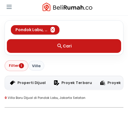
Pondok Labu
,
Jakarta Selatan
Cari
Filter
1
Villa
Properti Dijual
Proyek Terbaru
Proyek RT
0
Villa Baru Dijual di Pondok Labu, Jakarta Selatan