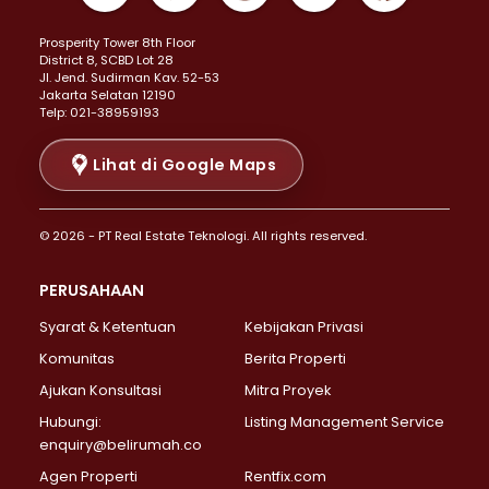
Properti Dijual di Kemayoran >
Prosperity Tower 8th Floor
Properti Dijual di Menteng >
District 8, SCBD Lot 28
Properti Dijual di Senen >
JI. Jend. Sudirman Kav. 52-53
Jakarta Selatan 12190
Properti Dijual di Tanah Abang >
Telp: 021-38959193
Properti Dijual di Cikini >
Properti Dijual di Kramat >
Lihat di Google Maps
Properti Dijual di Pasar Baru >
Properti Dijual di Bendungan Hilir >
© 2026 - PT Real Estate Teknologi. All rights reserved.
Properti Dijual di Jakarta Selatan >
Properti Dijual di Cilandak >
PERUSAHAAN
Properti Dijual di Lebak Bulus >
Syarat & Ketentuan
Kebijakan Privasi
Properti Dijual di Gandaria Selatan >
Properti Dijual di Pondok Labu >
Komunitas
Berita Properti
Properti Dijual di Cipete Selatan >
Ajukan Konsultasi
Mitra Proyek
Properti Dijual di Jagakarsa >
Hubungi:
Listing Management Service
Properti Dijual di Lenteng Agung >
enquiry@belirumah.co
Properti Dijual di Senayan >
Agen Properti
Rentfix.com
Properti Dijual di Pondok Pinang >