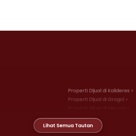
Properti Dijual di Kalideres >
Properti Dijual di Grogol >
Properti Dijual di Meruya >
Properti Dijual di Joglo >
Lihat Semua Tautan