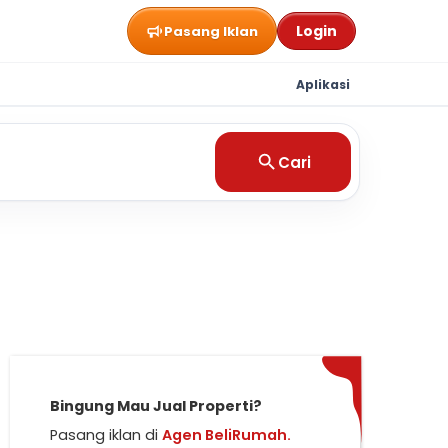
Login
Pasang Iklan
Aplikasi
Cari
Bingung Mau Jual Properti?
Pasang iklan di
Agen BeliRumah.