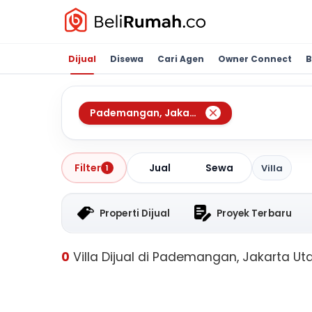
Dijual
Disewa
Cari Agen
Owner Connect
B
Pademangan
,
Jakarta Utara
Jual
Sewa
Filter
Villa
1
Properti Dijual
Proyek Terbaru
0
Villa Dijual di Pademangan, Jakarta Ut