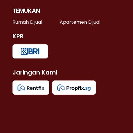
TEMUKAN
 >
Rumah Dijual
Apartemen Dijual
KPR
>
 >
Jaringan Kami
u >
>
 Lama >
 >