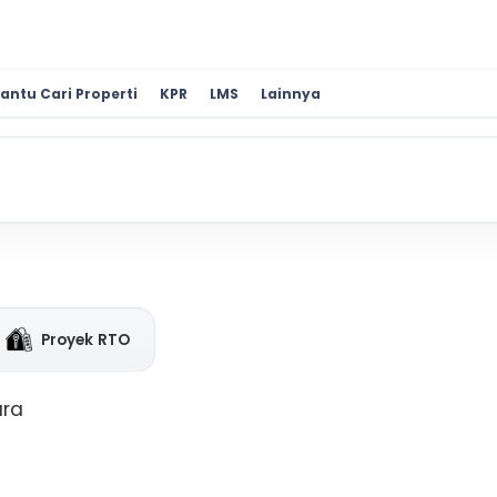
antu Cari Properti
KPR
LMS
Lainnya
Proyek RTO
ara