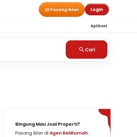
Login
Pasang Iklan
Aplikasi
Cari
Bingung Mau Jual Properti?
Pasang iklan di
Agen BeliRumah.