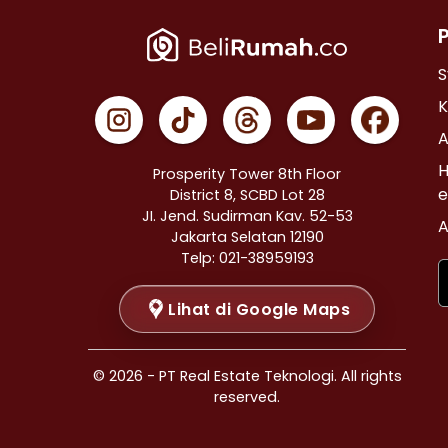
Properti Dijual di Cempaka Putih >
Properti Dijual di Johar Baru >
Properti Dijual di Menteng >
S
Properti Dijual di Tanah Abang >
K
Properti Dijual di Kramat >
A
Properti Dijual di Bendungan Hilir >
H
Prosperity Tower 8th Floor
Properti Dijual di Jakarta Selatan >
e
District 8, SCBD Lot 28
JI. Jend. Sudirman Kav. 52-53
Properti Dijual di Cilandak >
A
Jakarta Selatan 12190
Properti Dijual di Gandaria Selatan >
Telp: 021-38959193
Properti Dijual di Cipete Selatan >
Lihat di Google Maps
Properti Dijual di Lenteng Agung >
Properti Dijual di Pondok Pinang >
Properti Dijual di Kebayoran Baru >
© 2026 - PT Real Estate Teknologi. All rights
Properti Dijual di Mampang Prapatan >
reserved.
Properti Dijual di Pasar Minggu >