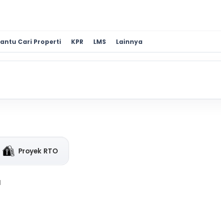
antu Cari Properti
KPR
LMS
Lainnya
Proyek RTO
a