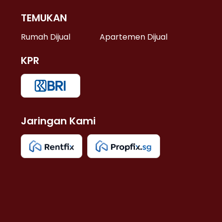
TEMUKAN
 >
Rumah Dijual
Apartemen Dijual
KPR
>
 >
Jaringan Kami
u >
>
 Lama >
 >