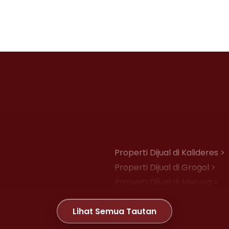
Properti Dijual di Kalideres >
Properti Dijual di Grogol >
Properti Dijual di Meruya >
Properti Dijual di Joglo >
Lihat Semua Tautan