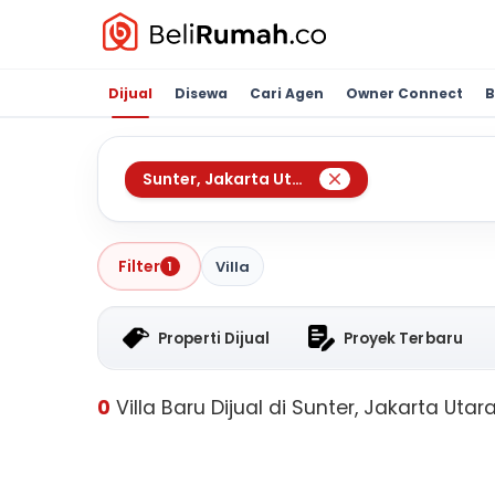
Dijual
Disewa
Cari Agen
Owner Connect
B
Sunter
,
Jakarta Utara
Filter
Villa
1
Properti Dijual
Proyek Terbaru
0
Villa Baru Dijual di Sunter, Jakarta Utar