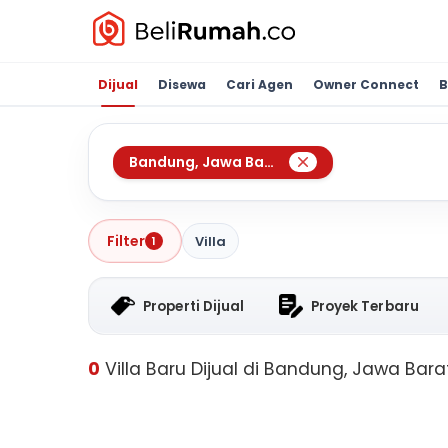
Dijual
Disewa
Cari Agen
Owner Connect
B
Bandung
,
Jawa Barat
Filter
Villa
1
Properti Dijual
Proyek Terbaru
0
Villa Baru Dijual di Bandung, Jawa Bara