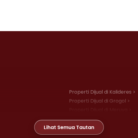
Properti Dijual di Kalideres >
Properti Dijual di Grogol >
Properti Dijual di Meruya >
Properti Dijual di Joglo >
Lihat Semua Tautan