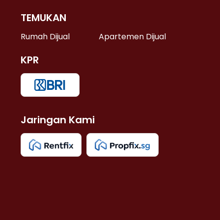
TEMUKAN
 >
Rumah Dijual
Apartemen Dijual
KPR
>
 >
Jaringan Kami
u >
>
 Lama >
 >