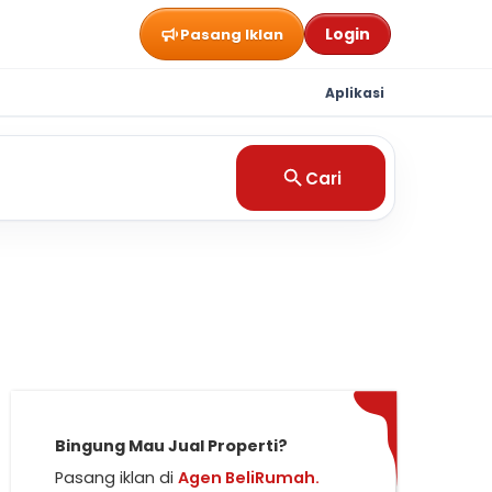
Login
Pasang Iklan
Aplikasi
Cari
Bingung Mau Jual Properti?
Pasang iklan di
Agen BeliRumah.