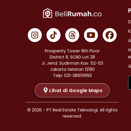
Properti Dijual di Cempaka Putih >
Properti Dijual di Johar Baru >
Properti Dijual di Menteng >
S
Properti Dijual di Tanah Abang >
K
Properti Dijual di Kramat >
A
Properti Dijual di Bendungan Hilir >
H
Prosperity Tower 8th Floor
Properti Dijual di Jakarta Selatan >
e
District 8, SCBD Lot 28
JI. Jend. Sudirman Kav. 52-53
Properti Dijual di Cilandak >
A
Jakarta Selatan 12190
Properti Dijual di Gandaria Selatan >
Telp: 021-38959193
Properti Dijual di Cipete Selatan >
Lihat di Google Maps
Properti Dijual di Lenteng Agung >
Properti Dijual di Pondok Pinang >
Properti Dijual di Kebayoran Baru >
© 2026 - PT Real Estate Teknologi. All rights
Properti Dijual di Mampang Prapatan >
reserved.
Properti Dijual di Pasar Minggu >