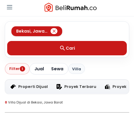
Bekasi
,
Jawa Barat
Cari
Jual
Sewa
Filter
1
Villa
Properti Dijual
Proyek Terbaru
Proyek RT
0
Villa Dijual di Bekasi, Jawa Barat