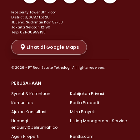
Properti Dijual di Kemayoran >
Prosperity Tower 8th Floor
Properti Dijual di Menteng >
District 8, SCBD Lot 28
Properti Dijual di Senen >
JI. Jend. Sudirman Kav. 52-53
Jakarta Selatan 12190
Properti Dijual di Tanah Abang >
Telp: 021-38959193
Properti Dijual di Cikini >
Properti Dijual di Kramat >
Lihat di Google Maps
Properti Dijual di Pasar Baru >
Properti Dijual di Bendungan Hilir >
© 2026 - PT Real Estate Teknologi. All rights reserved.
Properti Dijual di Jakarta Selatan >
Properti Dijual di Cilandak >
PERUSAHAAN
Properti Dijual di Lebak Bulus >
Syarat & Ketentuan
Kebijakan Privasi
Properti Dijual di Gandaria Selatan >
Properti Dijual di Pondok Labu >
Komunitas
Berita Properti
Properti Dijual di Cipete Selatan >
Ajukan Konsultasi
Mitra Proyek
Properti Dijual di Jagakarsa >
Hubungi:
Listing Management Service
Properti Dijual di Lenteng Agung >
enquiry@belirumah.co
Properti Dijual di Senayan >
Agen Properti
Rentfix.com
Properti Dijual di Pondok Pinang >