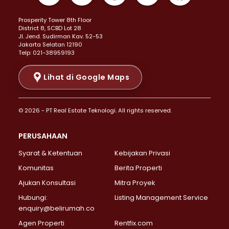
Properti Dijual di Kemayoran >
Prosperity Tower 8th Floor
Properti Dijual di Menteng >
District 8, SCBD Lot 28
Properti Dijual di Senen >
JI. Jend. Sudirman Kav. 52-53
Jakarta Selatan 12190
Properti Dijual di Tanah Abang >
Telp: 021-38959193
Properti Dijual di Cikini >
Properti Dijual di Kramat >
Lihat di Google Maps
Properti Dijual di Pasar Baru >
Properti Dijual di Bendungan Hilir >
© 2026 - PT Real Estate Teknologi. All rights reserved.
Properti Dijual di Jakarta Selatan >
Properti Dijual di Cilandak >
PERUSAHAAN
Properti Dijual di Lebak Bulus >
Syarat & Ketentuan
Kebijakan Privasi
Properti Dijual di Gandaria Selatan >
Properti Dijual di Pondok Labu >
Komunitas
Berita Properti
Properti Dijual di Cipete Selatan >
Ajukan Konsultasi
Mitra Proyek
Properti Dijual di Jagakarsa >
Hubungi:
Listing Management Service
Properti Dijual di Lenteng Agung >
enquiry@belirumah.co
Properti Dijual di Senayan >
Agen Properti
Rentfix.com
Properti Dijual di Pondok Pinang >