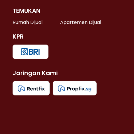
TEMUKAN
 >
Rumah Dijual
Apartemen Dijual
KPR
>
 >
Jaringan Kami
u >
>
 Lama >
 >