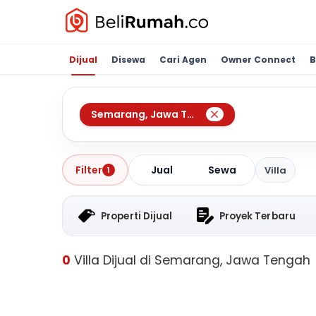
Dijual
Disewa
Cari Agen
Owner Connect
B
Semarang
,
Jawa Tengah
Jual
Sewa
Filter
Villa
1
Properti Dijual
Proyek Terbaru
0
Villa Dijual di Semarang, Jawa Tengah