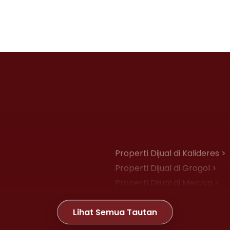
Properti Dijual di Kalideres >
Properti Dijual di Grogol >
Properti Dijual di Meruya >
Properti Dijual di Joglo >
Lihat Semua Tautan