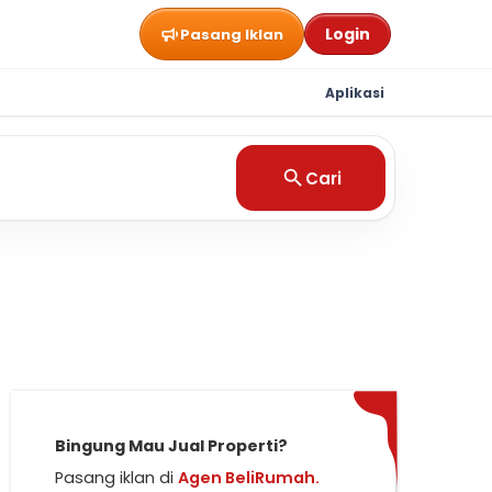
Login
Pasang Iklan
Aplikasi
Cari
Bingung Mau Jual Properti?
Pasang iklan di
Agen BeliRumah.