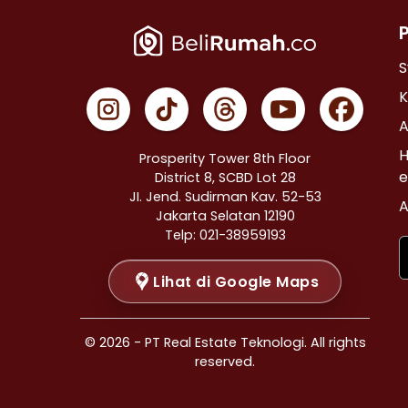
Properti Dijual di Cempaka Putih >
Properti Dijual di Johar Baru >
Properti Dijual di Menteng >
S
Properti Dijual di Tanah Abang >
K
Properti Dijual di Kramat >
A
Properti Dijual di Bendungan Hilir >
H
Prosperity Tower 8th Floor
Properti Dijual di Jakarta Selatan >
e
District 8, SCBD Lot 28
JI. Jend. Sudirman Kav. 52-53
Properti Dijual di Cilandak >
A
Jakarta Selatan 12190
Properti Dijual di Gandaria Selatan >
Telp: 021-38959193
Properti Dijual di Cipete Selatan >
Lihat di Google Maps
Properti Dijual di Lenteng Agung >
Properti Dijual di Pondok Pinang >
Properti Dijual di Kebayoran Baru >
© 2026 - PT Real Estate Teknologi. All rights
Properti Dijual di Mampang Prapatan >
reserved.
Properti Dijual di Pasar Minggu >