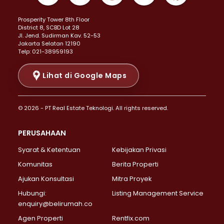
Properti Dijual di Kemayoran >
Prosperity Tower 8th Floor
Properti Dijual di Menteng >
District 8, SCBD Lot 28
Properti Dijual di Senen >
JI. Jend. Sudirman Kav. 52-53
Jakarta Selatan 12190
Properti Dijual di Tanah Abang >
Telp: 021-38959193
Properti Dijual di Cikini >
Properti Dijual di Kramat >
Lihat di Google Maps
Properti Dijual di Pasar Baru >
Properti Dijual di Bendungan Hilir >
© 2026 - PT Real Estate Teknologi. All rights reserved.
Properti Dijual di Jakarta Selatan >
Properti Dijual di Cilandak >
PERUSAHAAN
Properti Dijual di Lebak Bulus >
Syarat & Ketentuan
Kebijakan Privasi
Properti Dijual di Gandaria Selatan >
Properti Dijual di Pondok Labu >
Komunitas
Berita Properti
Properti Dijual di Cipete Selatan >
Ajukan Konsultasi
Mitra Proyek
Properti Dijual di Jagakarsa >
Hubungi:
Listing Management Service
Properti Dijual di Lenteng Agung >
enquiry@belirumah.co
Properti Dijual di Senayan >
Agen Properti
Rentfix.com
Properti Dijual di Pondok Pinang >