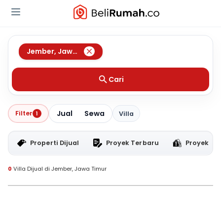
Jember
,
Jawa Timur
Cari
Jual
Sewa
Filter
1
Villa
Properti Dijual
Proyek Terbaru
Proyek RT
0
Villa Dijual di Jember, Jawa Timur