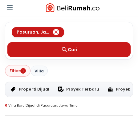
Pasuruan
,
Jawa Timur
Cari
Filter
1
Villa
Properti Dijual
Proyek Terbaru
Proyek RT
0
Villa Baru Dijual di Pasuruan, Jawa Timur