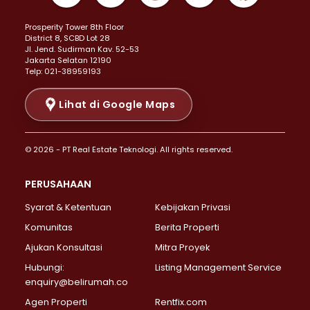
Properti Dijual di Kemayoran >
Prosperity Tower 8th Floor
Properti Dijual di Menteng >
District 8, SCBD Lot 28
Properti Dijual di Senen >
JI. Jend. Sudirman Kav. 52-53
Jakarta Selatan 12190
Properti Dijual di Tanah Abang >
Telp: 021-38959193
Properti Dijual di Cikini >
Properti Dijual di Kramat >
Lihat di Google Maps
Properti Dijual di Pasar Baru >
Properti Dijual di Bendungan Hilir >
© 2026 - PT Real Estate Teknologi. All rights reserved.
Properti Dijual di Jakarta Selatan >
Properti Dijual di Cilandak >
PERUSAHAAN
Properti Dijual di Lebak Bulus >
Syarat & Ketentuan
Kebijakan Privasi
Properti Dijual di Gandaria Selatan >
Properti Dijual di Pondok Labu >
Komunitas
Berita Properti
Properti Dijual di Cipete Selatan >
Ajukan Konsultasi
Mitra Proyek
Properti Dijual di Jagakarsa >
Hubungi:
Listing Management Service
Properti Dijual di Lenteng Agung >
enquiry@belirumah.co
Properti Dijual di Senayan >
Agen Properti
Rentfix.com
Properti Dijual di Pondok Pinang >