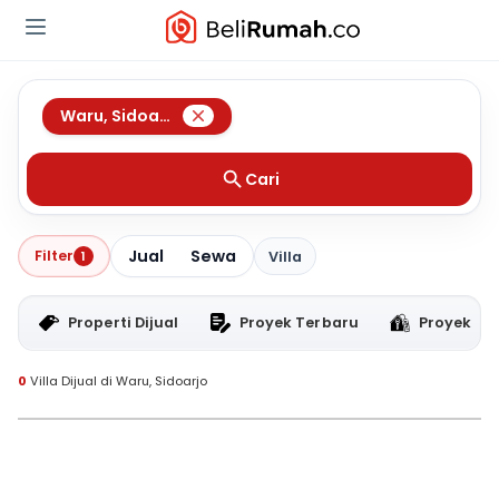
Waru
,
Sidoarjo
Cari
Jual
Sewa
Filter
1
Villa
Properti Dijual
Proyek Terbaru
Proyek RT
0
Villa Dijual di Waru, Sidoarjo