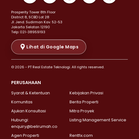
Properti Dijual di Kemayoran >
Prosperity Tower 8th Floor
Properti Dijual di Menteng >
District 8, SCBD Lot 28
Properti Dijual di Senen >
JI. Jend. Sudirman Kav. 52-53
Jakarta Selatan 12190
Properti Dijual di Tanah Abang >
Telp: 021-38959193
Properti Dijual di Cikini >
Properti Dijual di Kramat >
Lihat di Google Maps
Properti Dijual di Pasar Baru >
Properti Dijual di Bendungan Hilir >
© 2026 - PT Real Estate Teknologi. All rights reserved.
Properti Dijual di Jakarta Selatan >
Properti Dijual di Cilandak >
PERUSAHAAN
Properti Dijual di Lebak Bulus >
Syarat & Ketentuan
Kebijakan Privasi
Properti Dijual di Gandaria Selatan >
Properti Dijual di Pondok Labu >
Komunitas
Berita Properti
Properti Dijual di Cipete Selatan >
Ajukan Konsultasi
Mitra Proyek
Properti Dijual di Jagakarsa >
Hubungi:
Listing Management Service
Properti Dijual di Lenteng Agung >
enquiry@belirumah.co
Properti Dijual di Senayan >
Agen Properti
Rentfix.com
Properti Dijual di Pondok Pinang >