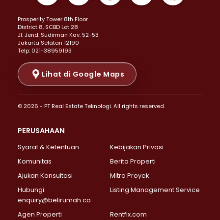
Properti Dijual di Kemayoran >
Prosperity Tower 8th Floor
Properti Dijual di Menteng >
District 8, SCBD Lot 28
Properti Dijual di Senen >
JI. Jend. Sudirman Kav. 52-53
Jakarta Selatan 12190
Properti Dijual di Tanah Abang >
Telp: 021-38959193
Properti Dijual di Cikini >
Properti Dijual di Kramat >
Lihat di Google Maps
Properti Dijual di Pasar Baru >
Properti Dijual di Bendungan Hilir >
© 2026 - PT Real Estate Teknologi. All rights reserved.
Properti Dijual di Jakarta Selatan >
Properti Dijual di Cilandak >
PERUSAHAAN
Properti Dijual di Lebak Bulus >
Syarat & Ketentuan
Kebijakan Privasi
Properti Dijual di Gandaria Selatan >
Properti Dijual di Pondok Labu >
Komunitas
Berita Properti
Properti Dijual di Cipete Selatan >
Ajukan Konsultasi
Mitra Proyek
Properti Dijual di Jagakarsa >
Hubungi:
Listing Management Service
Properti Dijual di Lenteng Agung >
enquiry@belirumah.co
Properti Dijual di Senayan >
Agen Properti
Rentfix.com
Properti Dijual di Pondok Pinang >