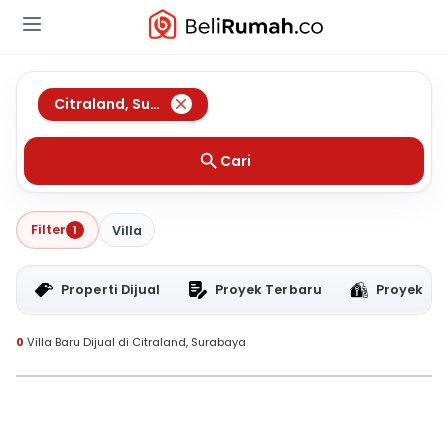
Citraland
,
Surabaya
Cari
Filter
1
Villa
Properti Dijual
Proyek Terbaru
Proyek RT
0
Villa Baru Dijual di Citraland, Surabaya