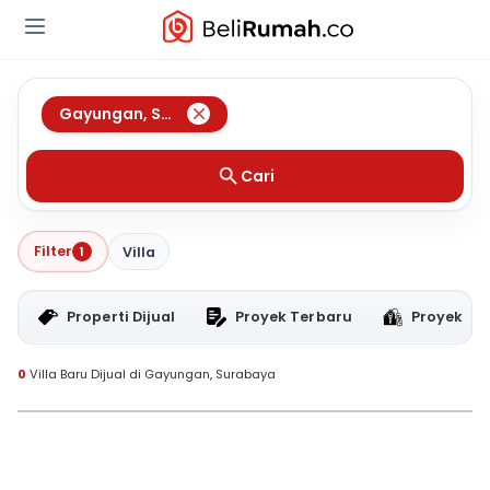
Gayungan
,
Surabaya
Cari
Filter
1
Villa
Properti Dijual
Proyek Terbaru
Proyek RT
0
Villa Baru Dijual di Gayungan, Surabaya