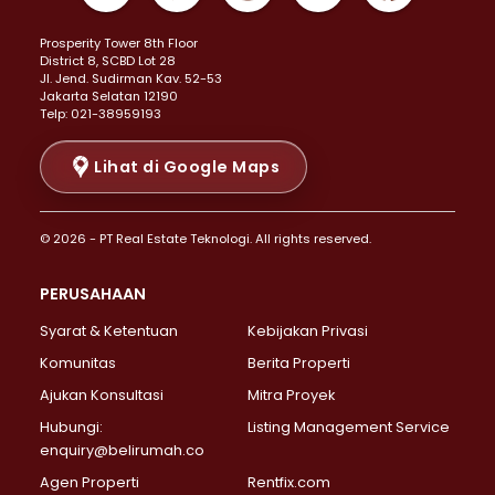
Properti Dijual di Kemayoran >
Prosperity Tower 8th Floor
Properti Dijual di Menteng >
District 8, SCBD Lot 28
Properti Dijual di Senen >
JI. Jend. Sudirman Kav. 52-53
Jakarta Selatan 12190
Properti Dijual di Tanah Abang >
Telp: 021-38959193
Properti Dijual di Cikini >
Properti Dijual di Kramat >
Lihat di Google Maps
Properti Dijual di Pasar Baru >
Properti Dijual di Bendungan Hilir >
© 2026 - PT Real Estate Teknologi. All rights reserved.
Properti Dijual di Jakarta Selatan >
Properti Dijual di Cilandak >
PERUSAHAAN
Properti Dijual di Lebak Bulus >
Syarat & Ketentuan
Kebijakan Privasi
Properti Dijual di Gandaria Selatan >
Properti Dijual di Pondok Labu >
Komunitas
Berita Properti
Properti Dijual di Cipete Selatan >
Ajukan Konsultasi
Mitra Proyek
Properti Dijual di Jagakarsa >
Hubungi:
Listing Management Service
Properti Dijual di Lenteng Agung >
enquiry@belirumah.co
Properti Dijual di Senayan >
Agen Properti
Rentfix.com
Properti Dijual di Pondok Pinang >